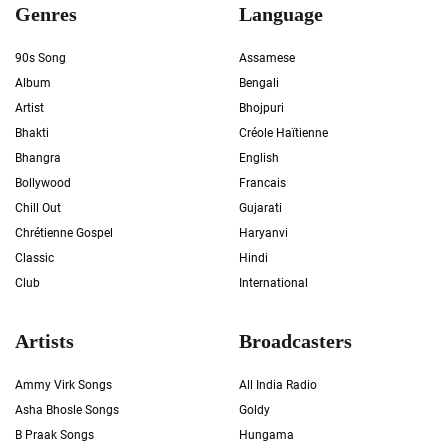
Genres
Language
90s Song
Assamese
Album
Bengali
Artist
Bhojpuri
Bhakti
Créole Haïtienne
Bhangra
English
Bollywood
Francais
Chill Out
Gujarati
Chrétienne Gospel
Haryanvi
Classic
Hindi
Club
International
Artists
Broadcasters
Ammy Virk Songs
All India Radio
Asha Bhosle Songs
Goldy
B Praak Songs
Hungama