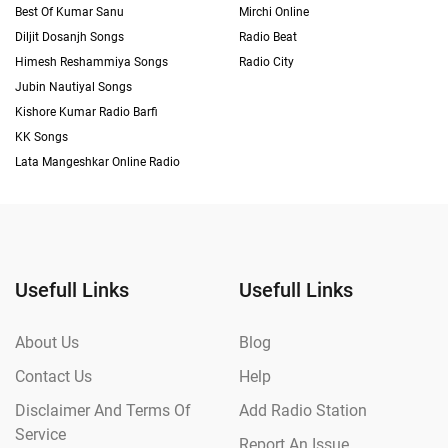
Best Of Kumar Sanu
Mirchi Online
Diljit Dosanjh Songs
Radio Beat
Himesh Reshammiya Songs
Radio City
Jubin Nautiyal Songs
Kishore Kumar Radio Barfi
KK Songs
Lata Mangeshkar Online Radio
Usefull Links
Usefull Links
About Us
Blog
Contact Us
Help
Disclaimer And Terms Of
Add Radio Station
Service
Report An Issue