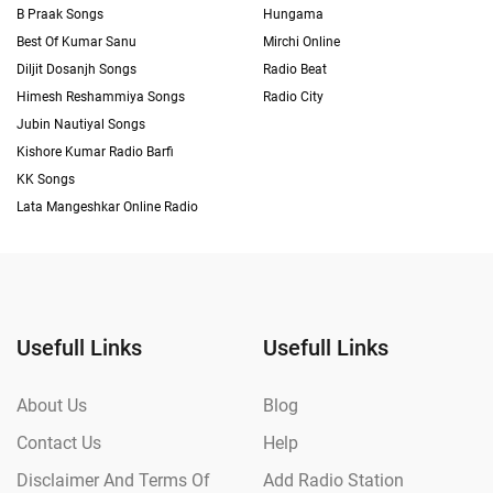
B Praak Songs
Hungama
Best Of Kumar Sanu
Mirchi Online
Diljit Dosanjh Songs
Radio Beat
Himesh Reshammiya Songs
Radio City
Jubin Nautiyal Songs
Kishore Kumar Radio Barfi
KK Songs
Lata Mangeshkar Online Radio
Usefull Links
Usefull Links
About Us
Blog
Contact Us
Help
Disclaimer And Terms Of
Add Radio Station