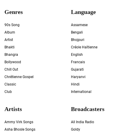
Genres
Language
90s Song
Assamese
Album
Bengali
Artist
Bhojpuri
Bhakti
Créole Haïtienne
Bhangra
English
Bollywood
Francais
Chill Out
Gujarati
Chrétienne Gospel
Haryanvi
Classic
Hindi
Club
International
Artists
Broadcasters
Ammy Virk Songs
All India Radio
Asha Bhosle Songs
Goldy