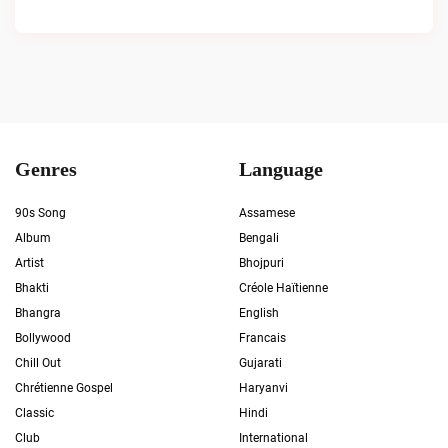
Genres
Language
90s Song
Assamese
Album
Bengali
Artist
Bhojpuri
Bhakti
Créole Haïtienne
Bhangra
English
Bollywood
Francais
Chill Out
Gujarati
Chrétienne Gospel
Haryanvi
Classic
Hindi
Club
International