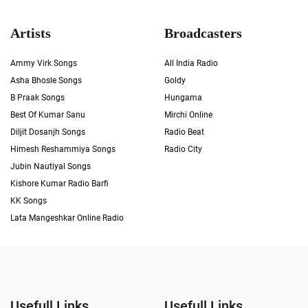
Artists
Broadcasters
Ammy Virk Songs
All India Radio
Asha Bhosle Songs
Goldy
B Praak Songs
Hungama
Best Of Kumar Sanu
Mirchi Online
Diljit Dosanjh Songs
Radio Beat
Himesh Reshammiya Songs
Radio City
Jubin Nautiyal Songs
Kishore Kumar Radio Barfi
KK Songs
Lata Mangeshkar Online Radio
Usefull Links
Usefull Links