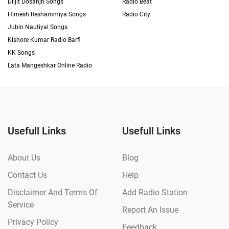
Diljit Dosanjh Songs
Radio Beat
Himesh Reshammiya Songs
Radio City
Jubin Nautiyal Songs
Kishore Kumar Radio Barfi
KK Songs
Lata Mangeshkar Online Radio
Usefull Links
Usefull Links
About Us
Blog
Contact Us
Help
Disclaimer And Terms Of
Add Radio Station
Service
Report An Issue
Privacy Policy
Feedback