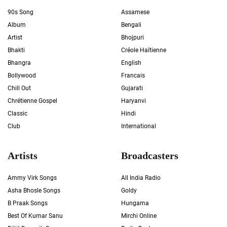
90s Song
Assamese
Album
Bengali
Artist
Bhojpuri
Bhakti
Créole Haïtienne
Bhangra
English
Bollywood
Francais
Chill Out
Gujarati
Chrétienne Gospel
Haryanvi
Classic
Hindi
Club
International
Artists
Broadcasters
Ammy Virk Songs
All India Radio
Asha Bhosle Songs
Goldy
B Praak Songs
Hungama
Best Of Kumar Sanu
Mirchi Online