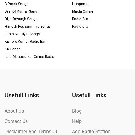
B Praak Songs
Hungama
Best Of Kumar Sanu
Mirchi Online
Diljit Dosanjh Songs
Radio Beat
Himesh Reshammiya Songs
Radio City
Jubin Nautiyal Songs
Kishore Kumar Radio Barfi
KK Songs
Lata Mangeshkar Online Radio
Usefull Links
Usefull Links
About Us
Blog
Contact Us
Help
Disclaimer And Terms Of
Add Radio Station