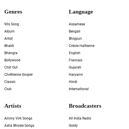
Genres
Language
90s Song
Assamese
Album
Bengali
Artist
Bhojpuri
Bhakti
Créole Haïtienne
Bhangra
English
Bollywood
Francais
Chill Out
Gujarati
Chrétienne Gospel
Haryanvi
Classic
Hindi
Club
International
Artists
Broadcasters
Ammy Virk Songs
All India Radio
Asha Bhosle Songs
Goldy