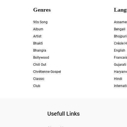
Genres
Lang
90s Song
Assame
Album
Bengali
Artist
Bhojpuri
Bhakti
Créole H
Bhangra
English
Bollywood
Francai
Chill Out
Gujarati
Chrétienne Gospel
Haryanv
Classic
Hindi
Club
Internat
Usefull Links