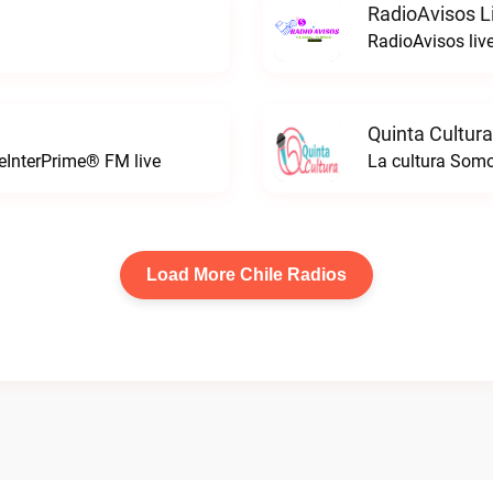
RadioAvisos L
RadioAvisos liv
Quinta Cultura
leInterPrime® FM live
La cultura Somo
Load More Chile Radios