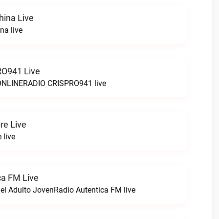
hina Live
na live
O941 Live
LINERADIO CRISPRO941 live
re Live
 live
ca FM Live
el Adulto JovenRadio Autentica FM live