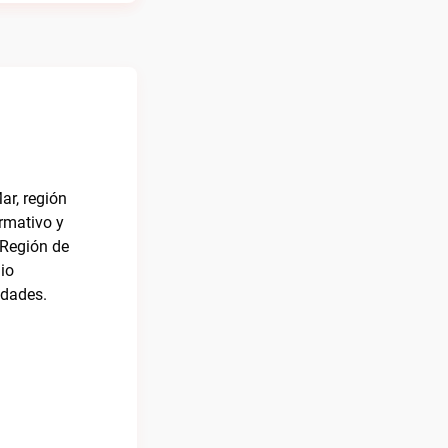
ar, región
ormativo y
 Región de
io
edades.