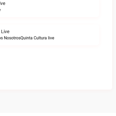
ive
e
 Live
s NosotrosQuinta Cultura live