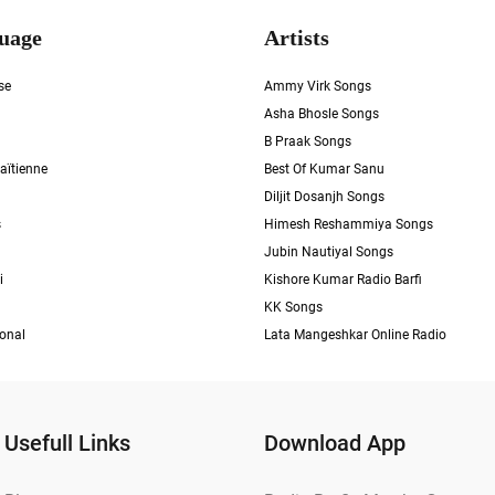
uage
Artists
se
Ammy Virk Songs
Asha Bhosle Songs
B Praak Songs
aïtienne
Best Of Kumar Sanu
Diljit Dosanjh Songs
s
Himesh Reshammiya Songs
Jubin Nautiyal Songs
i
Kishore Kumar Radio Barfi
KK Songs
ional
Lata Mangeshkar Online Radio
Usefull Links
Download App