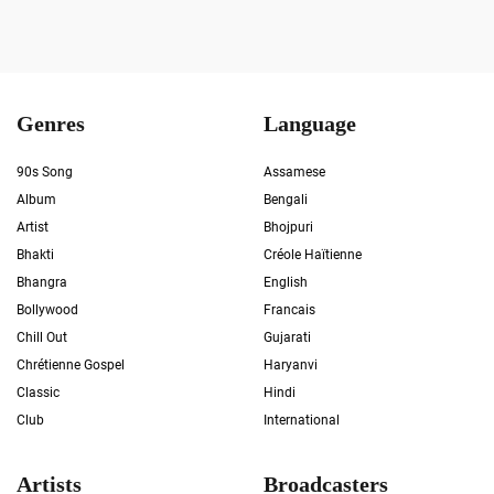
Genres
Language
90s Song
Assamese
Album
Bengali
Artist
Bhojpuri
Bhakti
Créole Haïtienne
Bhangra
English
Bollywood
Francais
Chill Out
Gujarati
Chrétienne Gospel
Haryanvi
Classic
Hindi
Club
International
Artists
Broadcasters