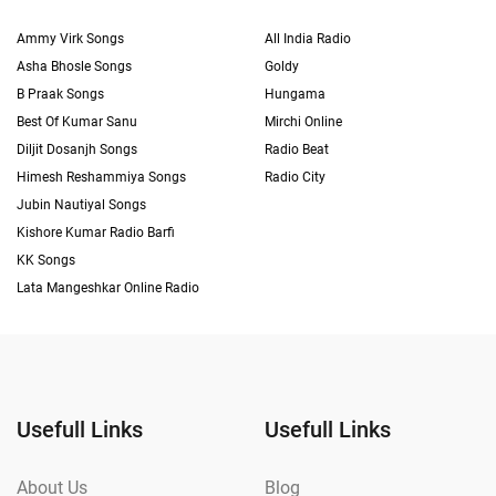
Ammy Virk Songs
All India Radio
Asha Bhosle Songs
Goldy
B Praak Songs
Hungama
Best Of Kumar Sanu
Mirchi Online
Diljit Dosanjh Songs
Radio Beat
Himesh Reshammiya Songs
Radio City
Jubin Nautiyal Songs
Kishore Kumar Radio Barfi
KK Songs
Lata Mangeshkar Online Radio
Usefull Links
Usefull Links
About Us
Blog