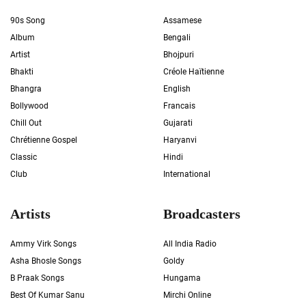
90s Song
Assamese
Album
Bengali
Artist
Bhojpuri
Bhakti
Créole Haïtienne
Bhangra
English
Bollywood
Francais
Chill Out
Gujarati
Chrétienne Gospel
Haryanvi
Classic
Hindi
Club
International
Artists
Broadcasters
Ammy Virk Songs
All India Radio
Asha Bhosle Songs
Goldy
B Praak Songs
Hungama
Best Of Kumar Sanu
Mirchi Online