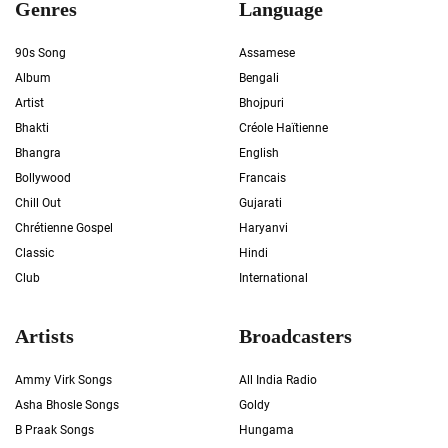
Genres
Language
90s Song
Assamese
Album
Bengali
Artist
Bhojpuri
Bhakti
Créole Haïtienne
Bhangra
English
Bollywood
Francais
Chill Out
Gujarati
Chrétienne Gospel
Haryanvi
Classic
Hindi
Club
International
Artists
Broadcasters
Ammy Virk Songs
All India Radio
Asha Bhosle Songs
Goldy
B Praak Songs
Hungama