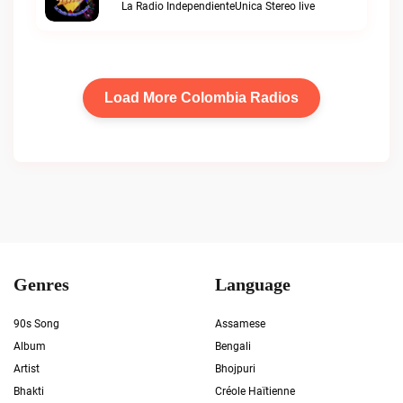
La Radio IndependienteUnica Stereo live
Load More Colombia Radios
Genres
Language
90s Song
Assamese
Album
Bengali
Artist
Bhojpuri
Bhakti
Créole Haïtienne