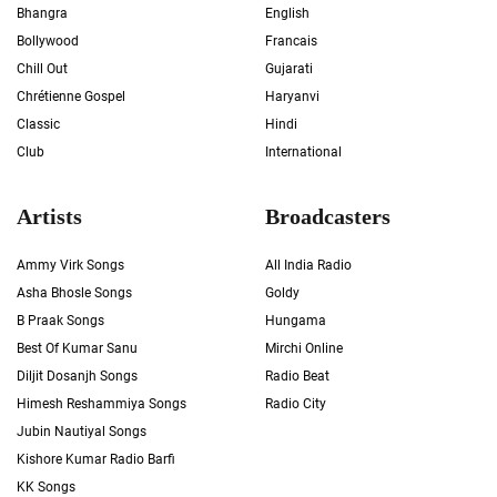
Bhangra
English
Bollywood
Francais
Chill Out
Gujarati
Chrétienne Gospel
Haryanvi
Classic
Hindi
Club
International
Artists
Broadcasters
Ammy Virk Songs
All India Radio
Asha Bhosle Songs
Goldy
B Praak Songs
Hungama
Best Of Kumar Sanu
Mirchi Online
Diljit Dosanjh Songs
Radio Beat
Himesh Reshammiya Songs
Radio City
Jubin Nautiyal Songs
Kishore Kumar Radio Barfi
KK Songs