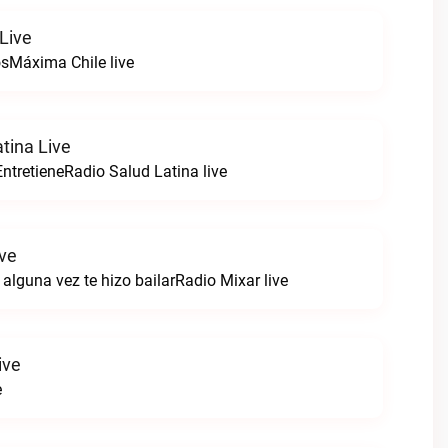
Live
sMáxima Chile live
tina Live
ntretieneRadio Salud Latina live
ive
alguna vez te hizo bailarRadio Mixar live
ive
e