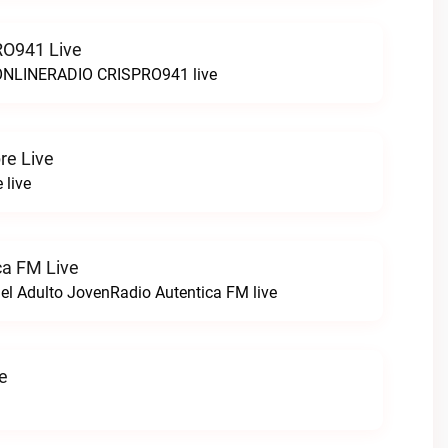
O941 Live
LINERADIO CRISPRO941 live
re Live
 live
ca FM Live
el Adulto JovenRadio Autentica FM live
ve