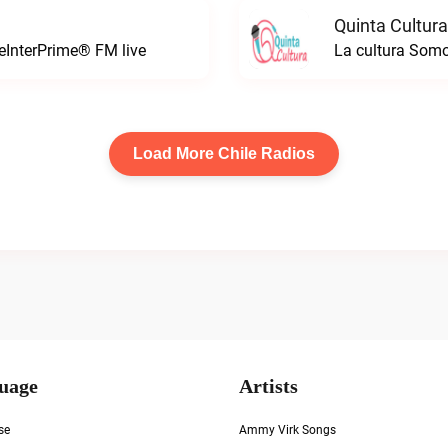
Quinta Cultura
leInterPrime® FM live
La cultura Somo
Load More Chile Radios
uage
Artists
se
Ammy Virk Songs