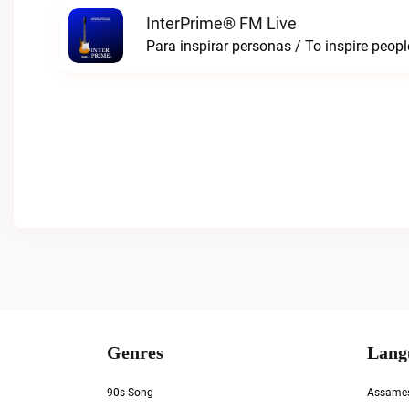
InterPrime® FM Live
Para inspirar personas / To inspire peop
Genres
Lang
90s Song
Assame