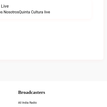
 Live
s NosotrosQuinta Cultura live
Broadcasters
All India Radio