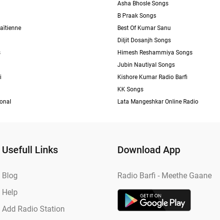
Asha Bhosle Songs
B Praak Songs
aïtienne
Best Of Kumar Sanu
Diljit Dosanjh Songs
s
Himesh Reshammiya Songs
Jubin Nautiyal Songs
i
Kishore Kumar Radio Barfi
KK Songs
ional
Lata Mangeshkar Online Radio
Usefull Links
Download App
Blog
Radio Barfi - Meethe Gaane
Help
Add Radio Station