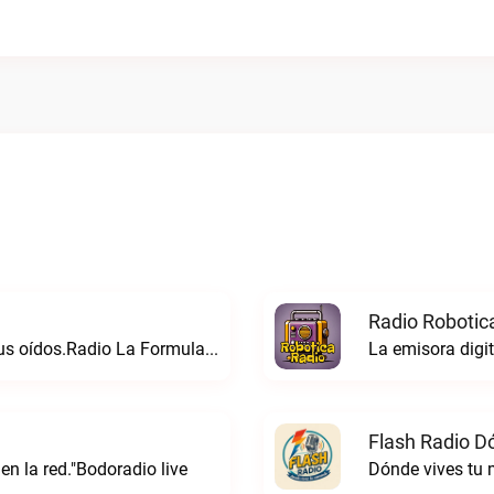
Radio Robotic
Radio formula una formula hecha para tus oídos.Radio La Formula Frutillar live
La emisora digit
Flash Radio D
 en la red."Bodoradio live
Dónde vives tu