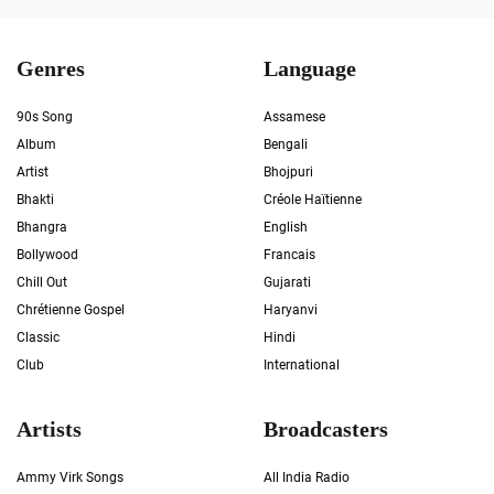
Genres
Language
90s Song
Assamese
Album
Bengali
Artist
Bhojpuri
Bhakti
Créole Haïtienne
Bhangra
English
Bollywood
Francais
Chill Out
Gujarati
Chrétienne Gospel
Haryanvi
Classic
Hindi
Club
International
Artists
Broadcasters
Ammy Virk Songs
All India Radio