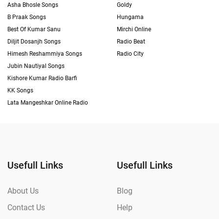
Asha Bhosle Songs
Goldy
B Praak Songs
Hungama
Best Of Kumar Sanu
Mirchi Online
Diljit Dosanjh Songs
Radio Beat
Himesh Reshammiya Songs
Radio City
Jubin Nautiyal Songs
Kishore Kumar Radio Barfi
KK Songs
Lata Mangeshkar Online Radio
Usefull Links
Usefull Links
About Us
Blog
Contact Us
Help