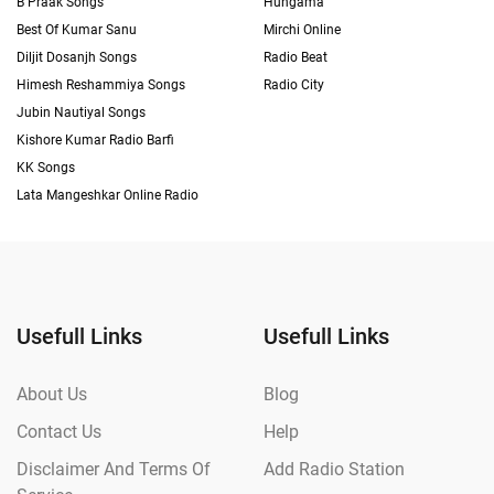
B Praak Songs
Hungama
Best Of Kumar Sanu
Mirchi Online
Diljit Dosanjh Songs
Radio Beat
Himesh Reshammiya Songs
Radio City
Jubin Nautiyal Songs
Kishore Kumar Radio Barfi
KK Songs
Lata Mangeshkar Online Radio
Usefull Links
Usefull Links
About Us
Blog
Contact Us
Help
Disclaimer And Terms Of
Add Radio Station