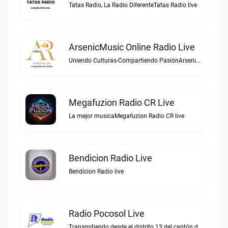
Tatas Radio, La Radio DiferenteTatas Radio live
ArsenicMusic Online Radio Live
Uniendo Culturas-Compartiendo PasiónArsenicMusic Online Radio live
Megafuzion Radio CR Live
La mejor musicaMegafuzion Radio CR live
Bendicion Radio Live
Bendicion Radio live
Radio Pocosol Live
Transmitiendo desde el distrito 13 del cantón de Santa Rosa de Pocosol.Radio Pocosol live