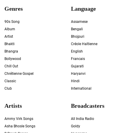
Genres
Language
90s Song
Assamese
Album
Bengali
Artist
Bhojpuri
Bhakti
Créole Haïtienne
Bhangra
English
Bollywood
Francais
Chill Out
Gujarati
Chrétienne Gospel
Haryanvi
Classic
Hindi
Club
International
Artists
Broadcasters
Ammy Virk Songs
All India Radio
Asha Bhosle Songs
Goldy