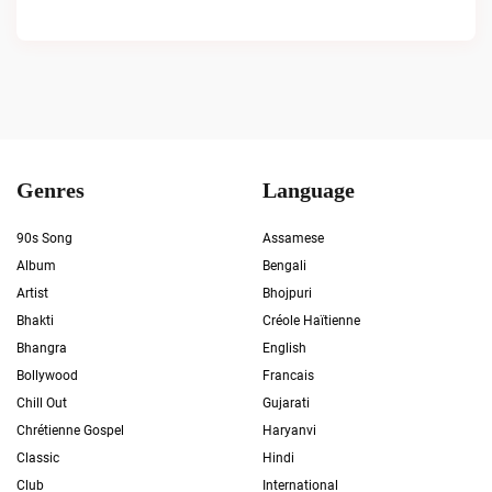
Genres
Language
90s Song
Assamese
Album
Bengali
Artist
Bhojpuri
Bhakti
Créole Haïtienne
Bhangra
English
Bollywood
Francais
Chill Out
Gujarati
Chrétienne Gospel
Haryanvi
Classic
Hindi
Club
International