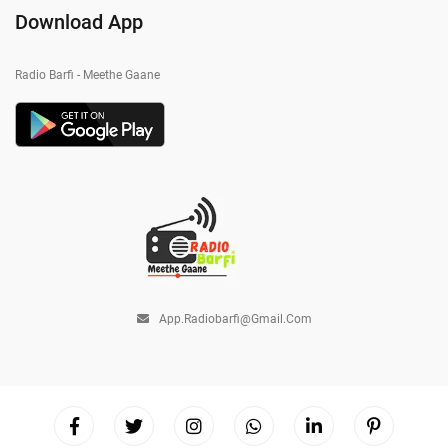
Download App
Radio Barfi - Meethe Gaane
App.radiobarfi@gmail.com