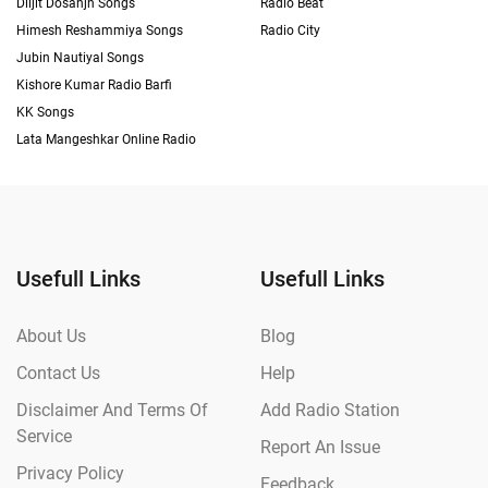
Diljit Dosanjh Songs
Radio Beat
Himesh Reshammiya Songs
Radio City
Jubin Nautiyal Songs
Kishore Kumar Radio Barfi
KK Songs
Lata Mangeshkar Online Radio
Usefull Links
Usefull Links
About Us
Blog
Contact Us
Help
Disclaimer And Terms Of
Add Radio Station
Service
Report An Issue
Privacy Policy
Feedback