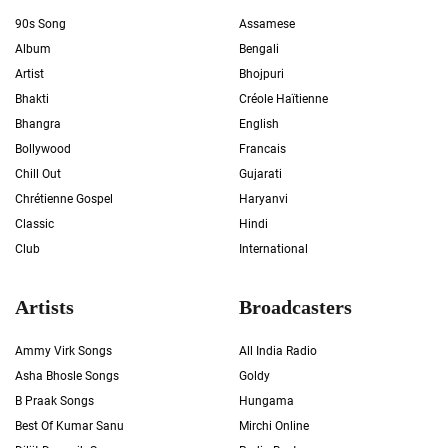
90s Song
Assamese
Album
Bengali
Artist
Bhojpuri
Bhakti
Créole Haïtienne
Bhangra
English
Bollywood
Francais
Chill Out
Gujarati
Chrétienne Gospel
Haryanvi
Classic
Hindi
Club
International
Artists
Broadcasters
Ammy Virk Songs
All India Radio
Asha Bhosle Songs
Goldy
B Praak Songs
Hungama
Best Of Kumar Sanu
Mirchi Online