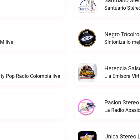
Santuario Sté
Santuario Stére
Negro Tricolro
M live
Herencia Sals
ty Pop Radio Colombia live
L a Emisora Virt
Pasion Stereo
La Radio Apasio
Unica Stereo 