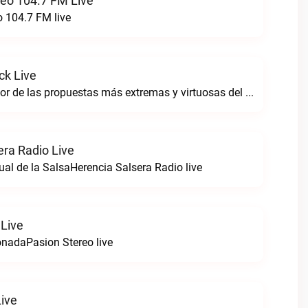
reo 104.7 FM Live
o 104.7 FM live
ck Live
Sintoniza lo mejor de las propuestas más extremas y virtuosas del metal colombianoNegro Tricolrock live
era Radio Live
ual de la SalsaHerencia Salsera Radio live
 Live
nadaPasion Stereo live
Live