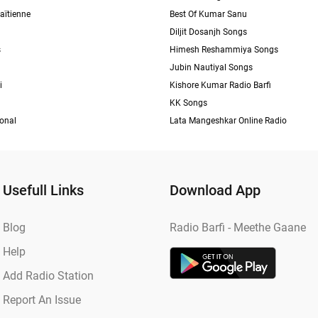
aïtienne
Best Of Kumar Sanu
Diljit Dosanjh Songs
s
Himesh Reshammiya Songs
Jubin Nautiyal Songs
i
Kishore Kumar Radio Barfi
KK Songs
ional
Lata Mangeshkar Online Radio
Usefull Links
Download App
Blog
Radio Barfi - Meethe Gaane
Help
Add Radio Station
Report An Issue