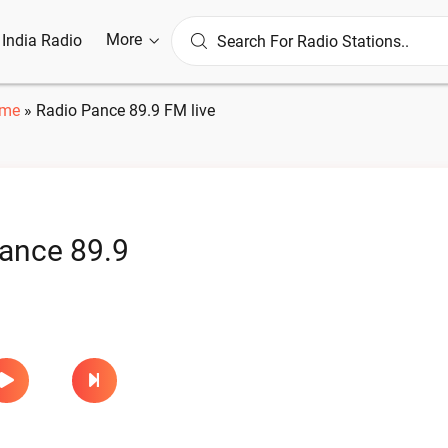
More
l India Radio
me
»
Radio Pance 89.9 FM live
ance 89.9
e