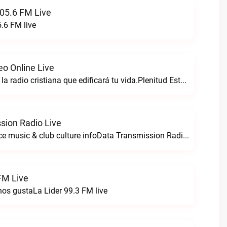
05.6 FM Live
.6 FM live
eo Online Live
Plenitud estereo la radio cristiana que edificará tu vida.Plenitud Estereo Online live
sion Radio Live
For all your dance music & club culture infoData Transmission Radio live
FM Live
nos gustaLa Lider 99.3 FM live