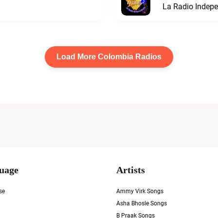
La Radio Indepe
Load More Colombia Radios
uage
Artists
se
Ammy Virk Songs
Asha Bhosle Songs
B Praak Songs