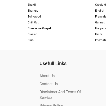
Bhakti
Créole H
Bhangra
English
Bollywood
Francai
Chill Out
Gujarati
Chrétienne Gospel
Haryanv
Classic
Hindi
Club
Internat
Usefull Links
About Us
Contact Us
Disclaimer And Terms Of
Service
Privacy Policy