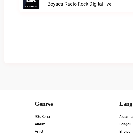
Boyaca Radio Rock Digital live
Genres
Lang
90s Song
Assame
Album
Bengali
Artist
Bhojpuri