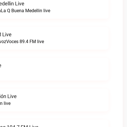
dellin Live
La Q Buena Medellin live
 Live
 vozVoces 89.4 FM live
e
ión Live
n live