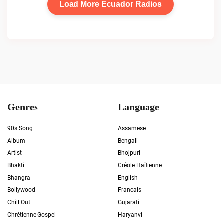
Load More Ecuador Radios
Genres
Language
90s Song
Assamese
Album
Bengali
Artist
Bhojpuri
Bhakti
Créole Haïtienne
Bhangra
English
Bollywood
Francais
Chill Out
Gujarati
Chrétienne Gospel
Haryanvi