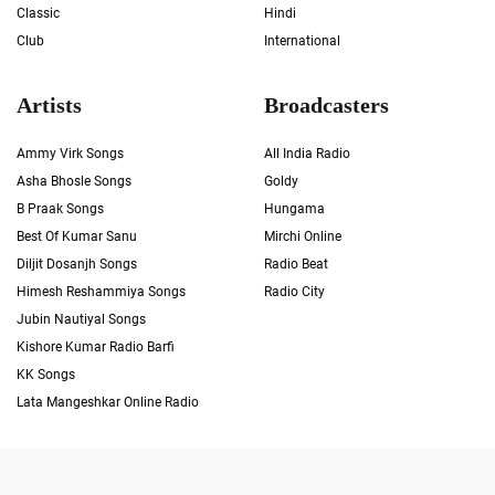
Classic
Hindi
Club
International
Artists
Broadcasters
Ammy Virk Songs
All India Radio
Asha Bhosle Songs
Goldy
B Praak Songs
Hungama
Best Of Kumar Sanu
Mirchi Online
Diljit Dosanjh Songs
Radio Beat
Himesh Reshammiya Songs
Radio City
Jubin Nautiyal Songs
Kishore Kumar Radio Barfi
KK Songs
Lata Mangeshkar Online Radio