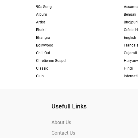
90s Song
Assame
Album
Bengali
Artist
Bhojpuri
Bhakti
Créole H
Bhangra
English
Bollywood
Francai
Chill Out
Gujarati
Chrétienne Gospel
Haryanv
Classic
Hindi
Club
Internat
Usefull Links
About Us
Contact Us