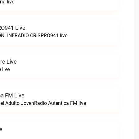
na live
O941 Live
LINERADIO CRISPRO941 live
re Live
 live
ca FM Live
el Adulto JovenRadio Autentica FM live
ve