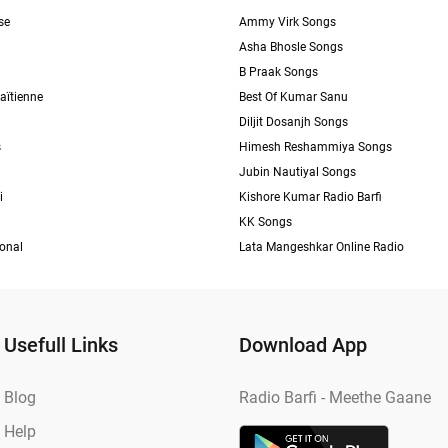
se
Ammy Virk Songs
Asha Bhosle Songs
B Praak Songs
aïtienne
Best Of Kumar Sanu
Diljit Dosanjh Songs
s
Himesh Reshammiya Songs
Jubin Nautiyal Songs
i
Kishore Kumar Radio Barfi
KK Songs
ional
Lata Mangeshkar Online Radio
Usefull Links
Download App
Blog
Radio Barfi - Meethe Gaane
Help