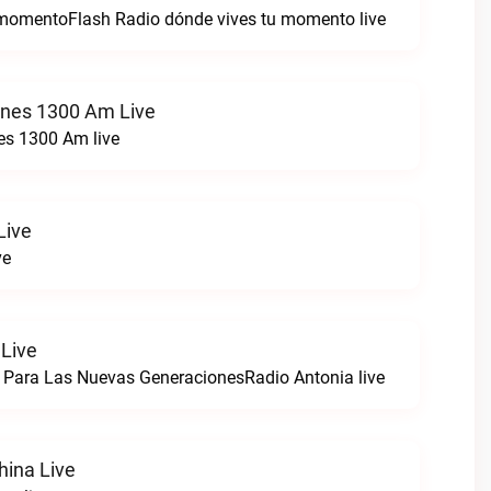
 momentoFlash Radio dónde vives tu momento live
ones 1300 Am Live
es 1300 Am live
Live
ve
 Live
 Para Las Nuevas GeneracionesRadio Antonia live
hina Live