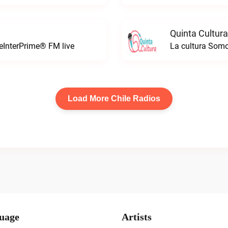
Quinta Cultura
leInterPrime® FM live
La cultura Somo
Load More Chile Radios
uage
Artists