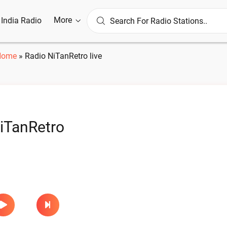
More
l India Radio
Home
»
Radio NiTanRetro live
iTanRetro