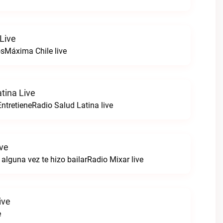
Live
sMáxima Chile live
tina Live
ntretieneRadio Salud Latina live
ive
alguna vez te hizo bailarRadio Mixar live
ive
e