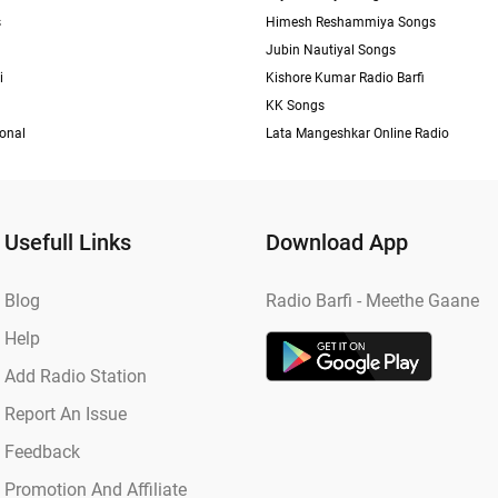
s
Himesh Reshammiya Songs
Jubin Nautiyal Songs
i
Kishore Kumar Radio Barfi
KK Songs
ional
Lata Mangeshkar Online Radio
Usefull Links
Download App
Blog
Radio Barfi - Meethe Gaane
Help
Add Radio Station
Report An Issue
Feedback
Promotion And Affiliate