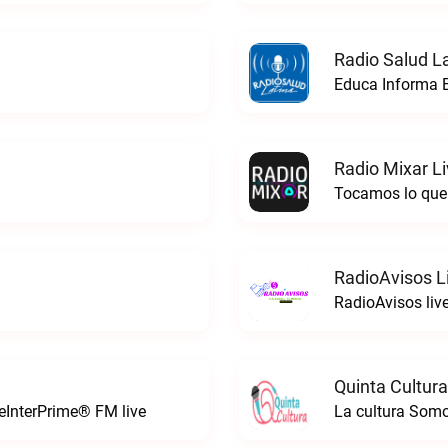
Radio Salud La
Educa Informa E
Radio Mixar L
Tocamos lo que 
RadioAvisos L
RadioAvisos liv
Quinta Cultura
leInterPrime® FM live
La cultura Somo