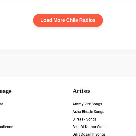
Load More Chile Radios
uage
Artists
se
Ammy Virk Songs
Asha Bhosle Songs
B Praak Songs
aïtienne
Best Of Kumar Sanu
Diljit Dosanjh Songs