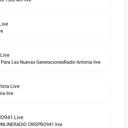
Live
ve
 Live
 Para Las Nuevas GeneracionesRadio Antonia live
hina Live
na live
O941 Live
LINERADIO CRISPRO941 live