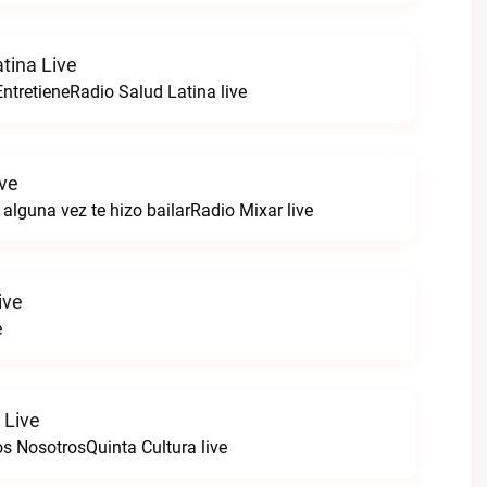
tina Live
ntretieneRadio Salud Latina live
ive
alguna vez te hizo bailarRadio Mixar live
ive
e
 Live
s NosotrosQuinta Cultura live