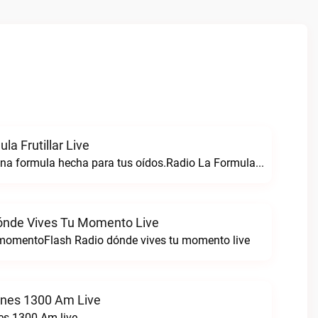
la Frutillar Live
Radio formula una formula hecha para tus oídos.Radio La Formula Frutillar live
ónde Vives Tu Momento Live
 momentoFlash Radio dónde vives tu momento live
ones 1300 Am Live
es 1300 Am live