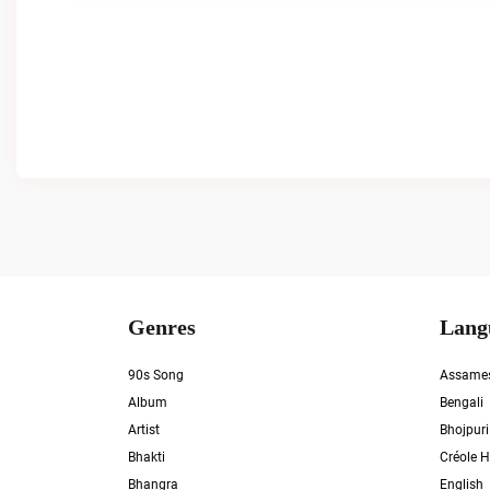
Genres
Lang
90s Song
Assame
Album
Bengali
Artist
Bhojpuri
Bhakti
Créole H
Bhangra
English