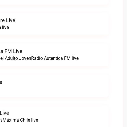
re Live
 live
ca FM Live
el Adulto JovenRadio Autentica FM live
ve
Live
sMáxima Chile live