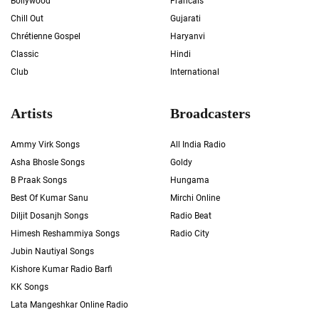
Bollywood
Francais
Chill Out
Gujarati
Chrétienne Gospel
Haryanvi
Classic
Hindi
Club
International
Artists
Broadcasters
Ammy Virk Songs
All India Radio
Asha Bhosle Songs
Goldy
B Praak Songs
Hungama
Best Of Kumar Sanu
Mirchi Online
Diljit Dosanjh Songs
Radio Beat
Himesh Reshammiya Songs
Radio City
Jubin Nautiyal Songs
Kishore Kumar Radio Barfi
KK Songs
Lata Mangeshkar Online Radio