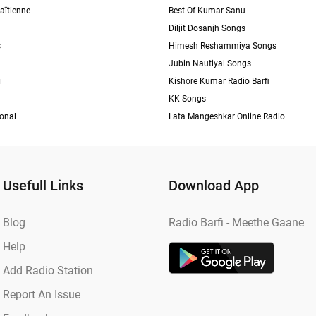
aïtienne
Best Of Kumar Sanu
Diljit Dosanjh Songs
s
Himesh Reshammiya Songs
Jubin Nautiyal Songs
i
Kishore Kumar Radio Barfi
KK Songs
ional
Lata Mangeshkar Online Radio
Usefull Links
Download App
Blog
Radio Barfi - Meethe Gaane
Help
Add Radio Station
Report An Issue