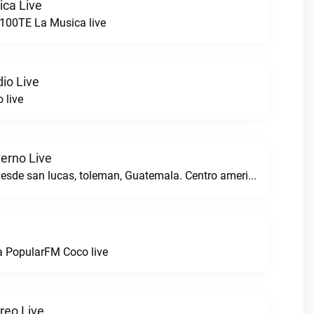
ca Live
a100TE La Musica live
io Live
 live
terno Live
Transmitiendo desde san lucas, toleman, Guatemala. Centro america.Radio Pacto Eterno live
a PopularFM Coco live
reo Live