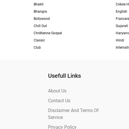
Bhakti
Créole H
Bhangra
English
Bollywood
Francai
Chill Out
Gujarati
Chrétienne Gospel
Haryanv
Classic
Hindi
Club
Internat
Usefull Links
About Us
Contact Us
Disclaimer And Terms Of
Service
Privacy Policy