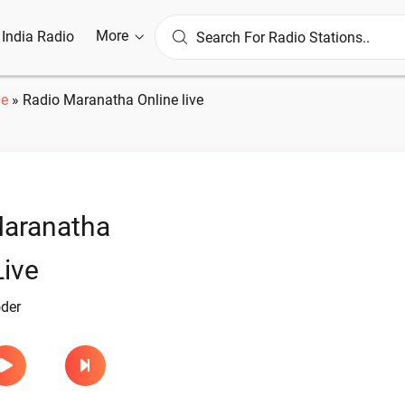
More
l India Radio
e
»
Radio Maranatha Online live
Maranatha
Live
der