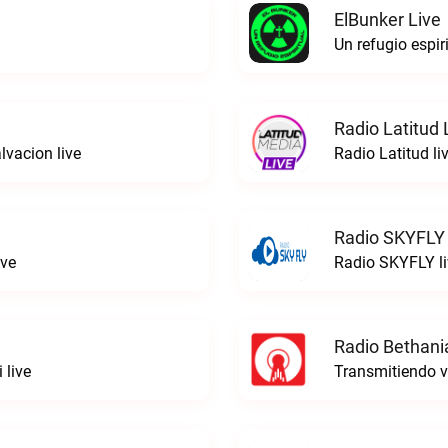
ElBunker Live
Un refugio espir
Radio Latitud 
lvacion live
Radio Latitud li
Radio SKYFLY 
ive
Radio SKYFLY li
Radio Bethani
 live
Transmitiendo v