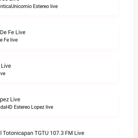
ticaUnicornio Estereo live
De Fe Live
 Fe live
 Live
ive
pez Live
VidaHD Estereo Lopez live
l Totonicapan TGTU 107.3 FM Live