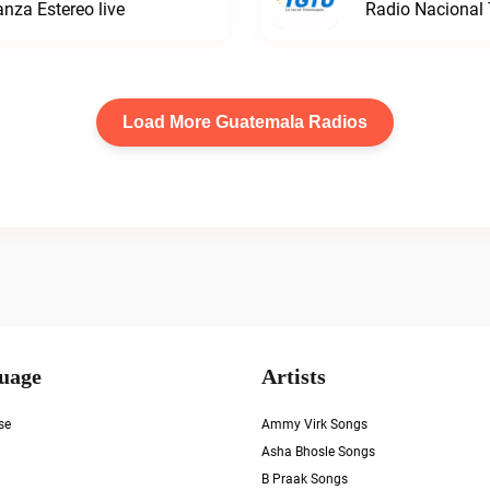
anza Estereo live
Radio Nacional
Load More Guatemala Radios
uage
Artists
se
Ammy Virk Songs
Asha Bhosle Songs
B Praak Songs