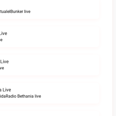
itualelBunker live
Live
ve
Live
ve
a Live
idaRadio Bethania live