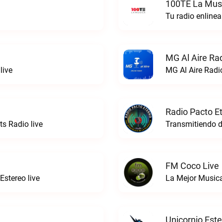
100TE La Musi
Tu radio enline
MG Al Aire Rad
live
MG Al Aire Radio
Radio Pacto E
ts Radio live
FM Coco Live
stereo live
La Mejor Music
Unicornio Este