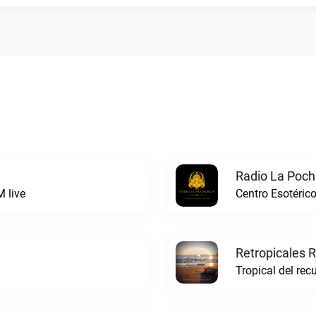
Radio La Poch
 live
Centro Esotéric
Retropicales R
Tropical del rec