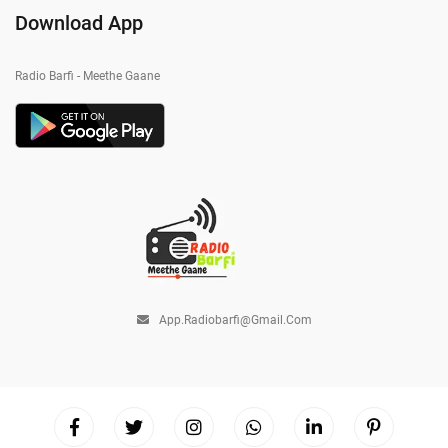
Download App
Radio Barfi - Meethe Gaane
App.radiobarfi@gmail.com