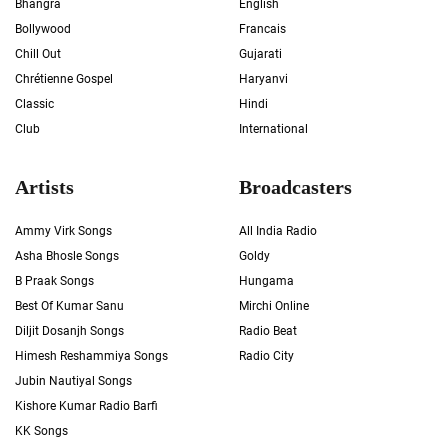
Bhangra
English
Bollywood
Francais
Chill Out
Gujarati
Chrétienne Gospel
Haryanvi
Classic
Hindi
Club
International
Artists
Broadcasters
Ammy Virk Songs
All India Radio
Asha Bhosle Songs
Goldy
B Praak Songs
Hungama
Best Of Kumar Sanu
Mirchi Online
Diljit Dosanjh Songs
Radio Beat
Himesh Reshammiya Songs
Radio City
Jubin Nautiyal Songs
Kishore Kumar Radio Barfi
KK Songs