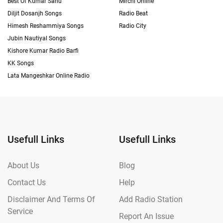
Best Of Kumar Sanu
Mirchi Online
Diljit Dosanjh Songs
Radio Beat
Himesh Reshammiya Songs
Radio City
Jubin Nautiyal Songs
Kishore Kumar Radio Barfi
KK Songs
Lata Mangeshkar Online Radio
Usefull Links
Usefull Links
About Us
Blog
Contact Us
Help
Disclaimer And Terms Of
Add Radio Station
Service
Report An Issue