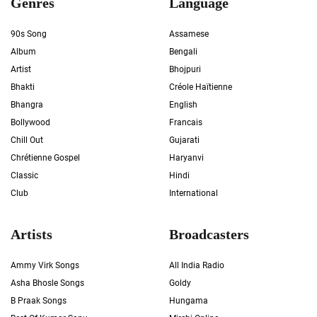
Genres
Language
90s Song
Assamese
Album
Bengali
Artist
Bhojpuri
Bhakti
Créole Haïtienne
Bhangra
English
Bollywood
Francais
Chill Out
Gujarati
Chrétienne Gospel
Haryanvi
Classic
Hindi
Club
International
Artists
Broadcasters
Ammy Virk Songs
All India Radio
Asha Bhosle Songs
Goldy
B Praak Songs
Hungama