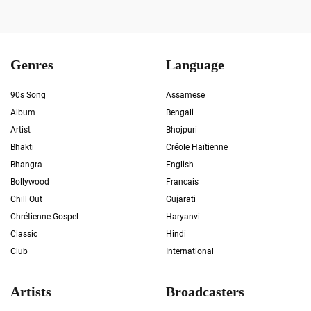
Genres
Language
90s Song
Assamese
Album
Bengali
Artist
Bhojpuri
Bhakti
Créole Haïtienne
Bhangra
English
Bollywood
Francais
Chill Out
Gujarati
Chrétienne Gospel
Haryanvi
Classic
Hindi
Club
International
Artists
Broadcasters