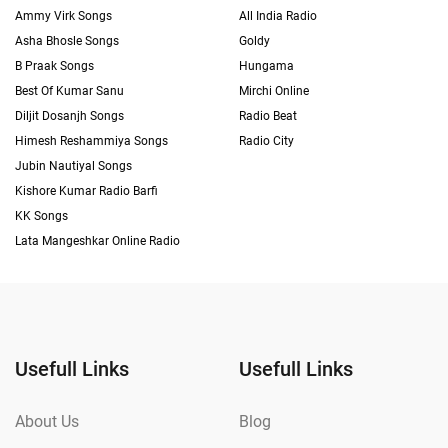
Ammy Virk Songs
All India Radio
Asha Bhosle Songs
Goldy
B Praak Songs
Hungama
Best Of Kumar Sanu
Mirchi Online
Diljit Dosanjh Songs
Radio Beat
Himesh Reshammiya Songs
Radio City
Jubin Nautiyal Songs
Kishore Kumar Radio Barfi
KK Songs
Lata Mangeshkar Online Radio
Usefull Links
Usefull Links
About Us
Blog