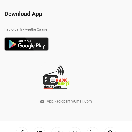
Download App
Radio Barfi - Meethe Gaane
App.radiobarfi@gmail.com