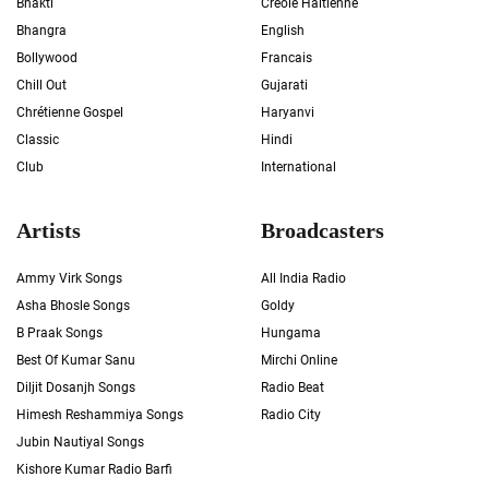
Bhakti
Créole Haïtienne
Bhangra
English
Bollywood
Francais
Chill Out
Gujarati
Chrétienne Gospel
Haryanvi
Classic
Hindi
Club
International
Artists
Broadcasters
Ammy Virk Songs
All India Radio
Asha Bhosle Songs
Goldy
B Praak Songs
Hungama
Best Of Kumar Sanu
Mirchi Online
Diljit Dosanjh Songs
Radio Beat
Himesh Reshammiya Songs
Radio City
Jubin Nautiyal Songs
Kishore Kumar Radio Barfi