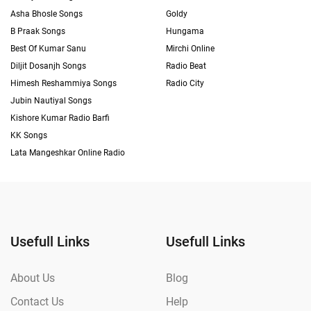
Asha Bhosle Songs
Goldy
B Praak Songs
Hungama
Best Of Kumar Sanu
Mirchi Online
Diljit Dosanjh Songs
Radio Beat
Himesh Reshammiya Songs
Radio City
Jubin Nautiyal Songs
Kishore Kumar Radio Barfi
KK Songs
Lata Mangeshkar Online Radio
Usefull Links
Usefull Links
About Us
Blog
Contact Us
Help