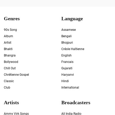
Genres
Language
90s Song
Assamese
Album
Bengali
Artist
Bhojpuri
Bhakti
Créole Haïtienne
Bhangra
English
Bollywood
Francais
Chill Out
Gujarati
Chrétienne Gospel
Haryanvi
Classic
Hindi
Club
International
Artists
Broadcasters
Ammy Virk Songs
All India Radio