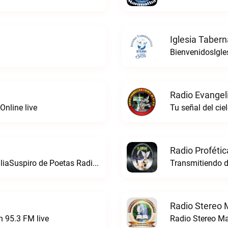
Iglesia Tabern
BienvenidosIgle
Radio Evangel
nline live
Tu señal del cie
Radio Proféti
Somos más que poesía, somos una familiaSuspiro de Poetas Radio live
Radio Stereo 
h 95.3 FM live
Radio Stereo Ma