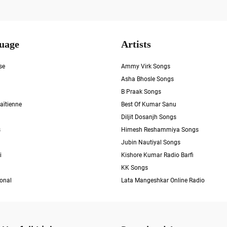
uage
Artists
se
Ammy Virk Songs
Asha Bhosle Songs
B Praak Songs
aïtienne
Best Of Kumar Sanu
Diljit Dosanjh Songs
s
Himesh Reshammiya Songs
Jubin Nautiyal Songs
i
Kishore Kumar Radio Barfi
KK Songs
ional
Lata Mangeshkar Online Radio