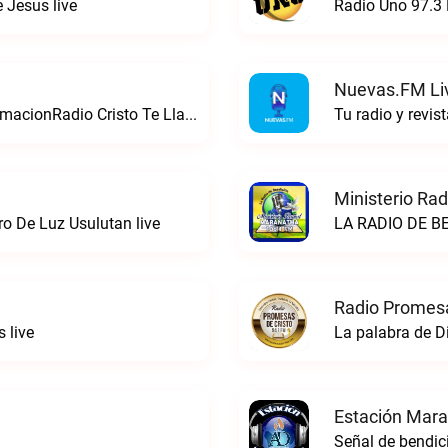
 Jesus live
Radio Uno 97.3 
Nuevas.FM Li
Bendiciendo Tu Vida Con Nuestra ProgramacionRadio Cristo Te Llama Central live
Tu radio y revis
Ministerio Ra
ro De Luz Usulutan live
Radio Promesa
 live
La palabra de D
Estación Mara
Señal de bendic