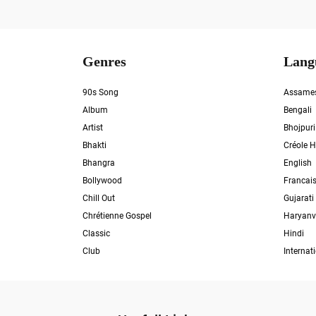
Genres
Lang
90s Song
Assame
Album
Bengali
Artist
Bhojpuri
Bhakti
Créole H
Bhangra
English
Bollywood
Francai
Chill Out
Gujarati
Chrétienne Gospel
Haryanv
Classic
Hindi
Club
Internat