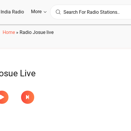
More
l India Radio
Home
»
Radio Josue live
osue Live