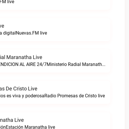
FM live
ve
ta digitalNuevas.FM live
dial Maranatha Live
LA RADIO DE BENDICION AL AIRE 24/7Ministerio Radial Maranatha live
s De Cristo Live
ios es viva y poderosaRadio Promesas de Cristo live
natha Live
iónEstación Maranatha live