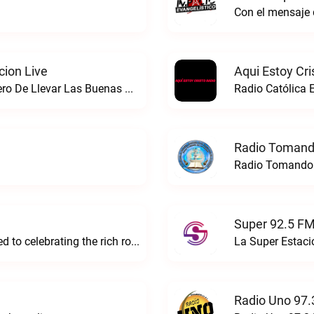
Con el mensaje 
cion Live
Aqui Estoy Cri
Somos Una Radio Con Propósito Misionero De Llevar Las Buenas Nuevas De Salvación A Las NacionesRadio Hosanna el mensaje de Salvacion live
Radio Católica E
Radio Tomand
Radio Tomando 
Super 92.5 FM
Bulla Radio is a vibrant platform dedicated to celebrating the rich rock music scene of El SalvadorBulla Radio live
La Super Estaci
Radio Uno 97.