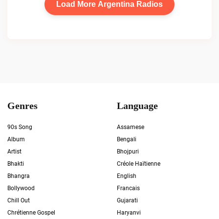
Load More Argentina Radios
Genres
Language
90s Song
Assamese
Album
Bengali
Artist
Bhojpuri
Bhakti
Créole Haïtienne
Bhangra
English
Bollywood
Francais
Chill Out
Gujarati
Chrétienne Gospel
Haryanvi