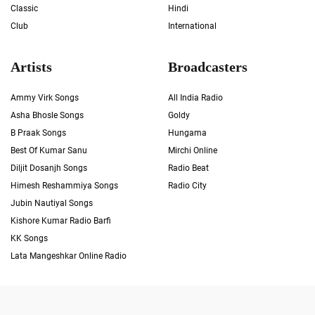
Classic
Hindi
Club
International
Artists
Broadcasters
Ammy Virk Songs
All India Radio
Asha Bhosle Songs
Goldy
B Praak Songs
Hungama
Best Of Kumar Sanu
Mirchi Online
Diljit Dosanjh Songs
Radio Beat
Himesh Reshammiya Songs
Radio City
Jubin Nautiyal Songs
Kishore Kumar Radio Barfi
KK Songs
Lata Mangeshkar Online Radio