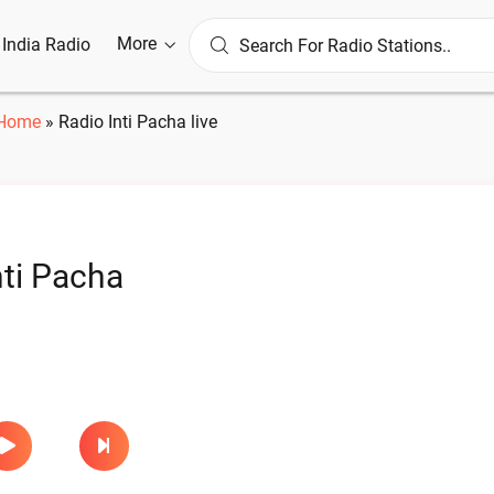
More
l India Radio
Home
»
Radio Inti Pacha live
nti Pacha