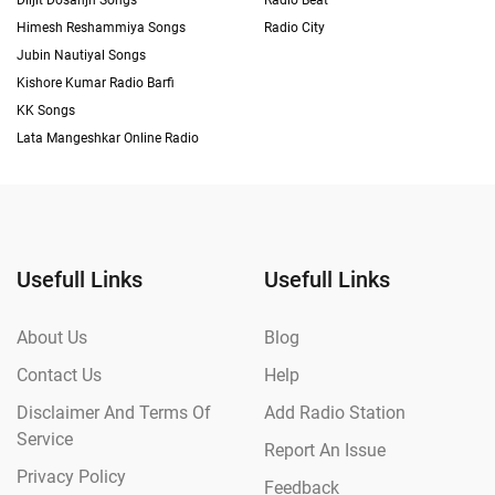
Diljit Dosanjh Songs
Radio Beat
Himesh Reshammiya Songs
Radio City
Jubin Nautiyal Songs
Kishore Kumar Radio Barfi
KK Songs
Lata Mangeshkar Online Radio
Usefull Links
Usefull Links
About Us
Blog
Contact Us
Help
Disclaimer And Terms Of
Add Radio Station
Service
Report An Issue
Privacy Policy
Feedback