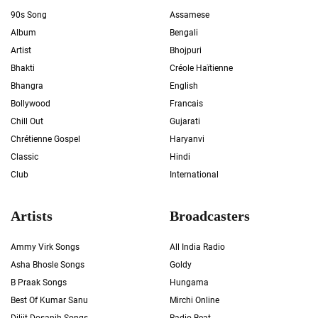
90s Song
Assamese
Album
Bengali
Artist
Bhojpuri
Bhakti
Créole Haïtienne
Bhangra
English
Bollywood
Francais
Chill Out
Gujarati
Chrétienne Gospel
Haryanvi
Classic
Hindi
Club
International
Artists
Broadcasters
Ammy Virk Songs
All India Radio
Asha Bhosle Songs
Goldy
B Praak Songs
Hungama
Best Of Kumar Sanu
Mirchi Online