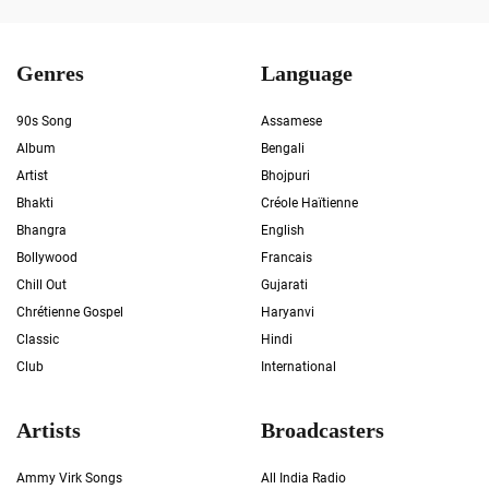
Genres
Language
90s Song
Assamese
Album
Bengali
Artist
Bhojpuri
Bhakti
Créole Haïtienne
Bhangra
English
Bollywood
Francais
Chill Out
Gujarati
Chrétienne Gospel
Haryanvi
Classic
Hindi
Club
International
Artists
Broadcasters
Ammy Virk Songs
All India Radio