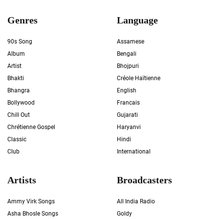
Genres
Language
90s Song
Assamese
Album
Bengali
Artist
Bhojpuri
Bhakti
Créole Haïtienne
Bhangra
English
Bollywood
Francais
Chill Out
Gujarati
Chrétienne Gospel
Haryanvi
Classic
Hindi
Club
International
Artists
Broadcasters
Ammy Virk Songs
All India Radio
Asha Bhosle Songs
Goldy