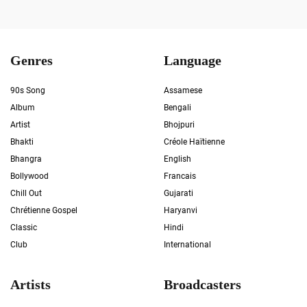
Genres
Language
90s Song
Assamese
Album
Bengali
Artist
Bhojpuri
Bhakti
Créole Haïtienne
Bhangra
English
Bollywood
Francais
Chill Out
Gujarati
Chrétienne Gospel
Haryanvi
Classic
Hindi
Club
International
Artists
Broadcasters