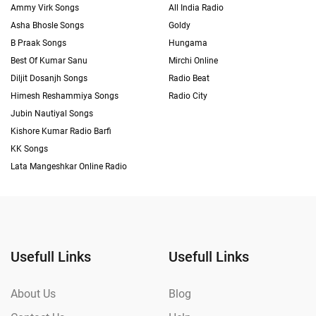
Ammy Virk Songs
All India Radio
Asha Bhosle Songs
Goldy
B Praak Songs
Hungama
Best Of Kumar Sanu
Mirchi Online
Diljit Dosanjh Songs
Radio Beat
Himesh Reshammiya Songs
Radio City
Jubin Nautiyal Songs
Kishore Kumar Radio Barfi
KK Songs
Lata Mangeshkar Online Radio
Usefull Links
Usefull Links
About Us
Blog