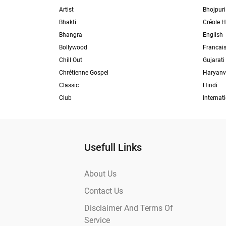
Artist
Bhojpuri
Bhakti
Créole H
Bhangra
English
Bollywood
Francai
Chill Out
Gujarati
Chrétienne Gospel
Haryanv
Classic
Hindi
Club
Internat
Usefull Links
About Us
Contact Us
Disclaimer And Terms Of
Service