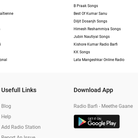
B Praak Songs
aïtienne
Best Of Kumar Sanu
Diljit Dosanjh Songs
s
Himesh Reshammiya Songs
Jubin Nautiyal Songs
i
Kishore Kumar Radio Barfi
KK Songs
ional
Lata Mangeshkar Online Radio
Usefull Links
Download App
Blog
Radio Barfi - Meethe Gaane
Help
Add Radio Station
Report An Issue