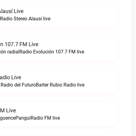
lausí Live
Radio Stereo Alausí live
ón 107.7 FM Live
ón radialRadio Evolución 107.7 FM live
adio Live
 Radio del FuturoBarter Rubio Radio live
FM Live
nguencePanguiRadio FM live