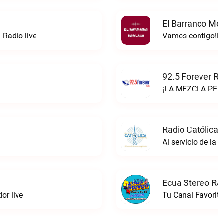
El Barranco M
 Radio live
Vamos contigo!E
92.5 Forever R
¡LA MEZCLA PER
Radio Católica
Al servicio de l
Ecua Stereo R
or live
Tu Canal Favori