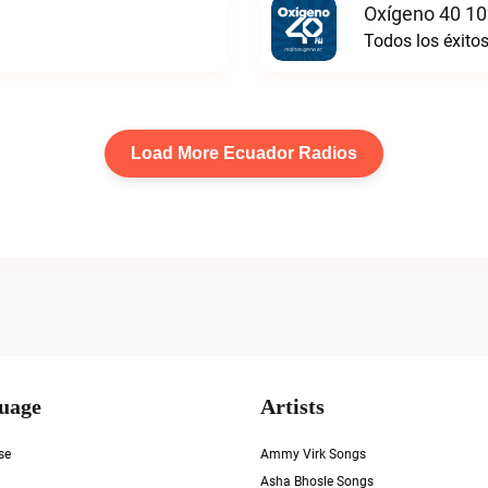
Oxígeno 40 10
Todos los éxito
Load More Ecuador Radios
uage
Artists
se
Ammy Virk Songs
Asha Bhosle Songs