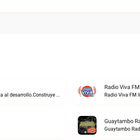
Radio Viva FM
Consolidamos un futuro sólido que aporta al desarrollo.Construye Radio live
Radio Viva FM l
Guaytambo Ra
Guaytambo Radi