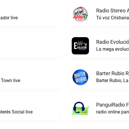
Radio Stereo A
dor live
Tú voz Cristiana
Radio Evoluci
La mega evoluci
Barter Rubio R
 Town live
Barter Rubio, La
PanguiRadio 
erés Social live
radio online pa