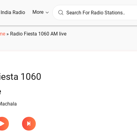
More
l India Radio
me
»
Radio Fiesta 1060 AM live
iesta 1060
e
Machala