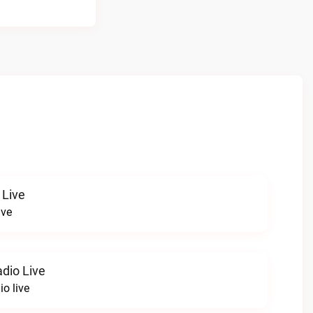
 Live
ive
dio Live
o live