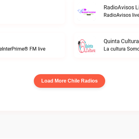
RadioAvisos L
RadioAvisos liv
Quinta Cultura
leInterPrime® FM live
La cultura Somo
Load More Chile Radios