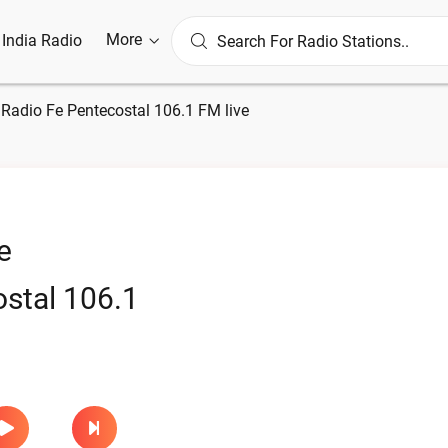
More
l India Radio
»
Radio Fe Pentecostal 106.1 FM live
e
stal 106.1
e