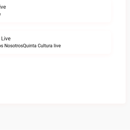
ive
e
 Live
s NosotrosQuinta Cultura live