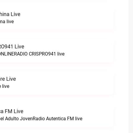
hina Live
na live
O941 Live
LINERADIO CRISPRO941 live
re Live
 live
ca FM Live
el Adulto JovenRadio Autentica FM live