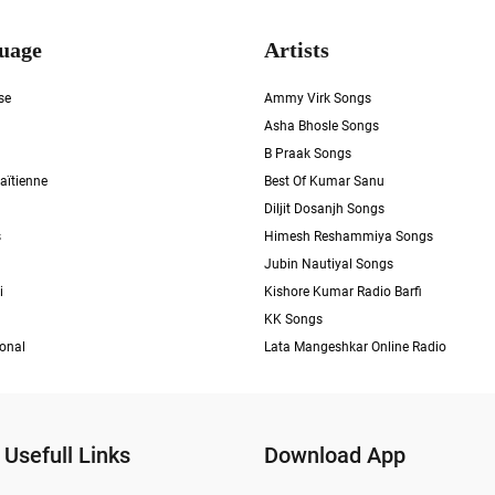
uage
Artists
se
Ammy Virk Songs
Asha Bhosle Songs
B Praak Songs
aïtienne
Best Of Kumar Sanu
Diljit Dosanjh Songs
s
Himesh Reshammiya Songs
Jubin Nautiyal Songs
i
Kishore Kumar Radio Barfi
KK Songs
ional
Lata Mangeshkar Online Radio
Usefull Links
Download App