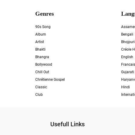
Genres
Lang
90s Song
Assame
Album
Bengali
Artist
Bhojpuri
Bhakti
Créole H
Bhangra
English
Bollywood
Francai
Chill Out
Gujarati
Chrétienne Gospel
Haryanv
Classic
Hindi
Club
Internat
Usefull Links