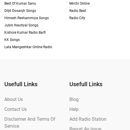
Best Of Kumar Sanu
Mirchi Online
Diljit Dosanjh Songs
Radio Beat
Himesh Reshammiya Songs
Radio City
Jubin Nautiyal Songs
Kishore Kumar Radio Barfi
KK Songs
Lata Mangeshkar Online Radio
Usefull Links
Usefull Links
About Us
Blog
Contact Us
Help
Disclaimer And Terms Of
Add Radio Station
Service
Report An Issue