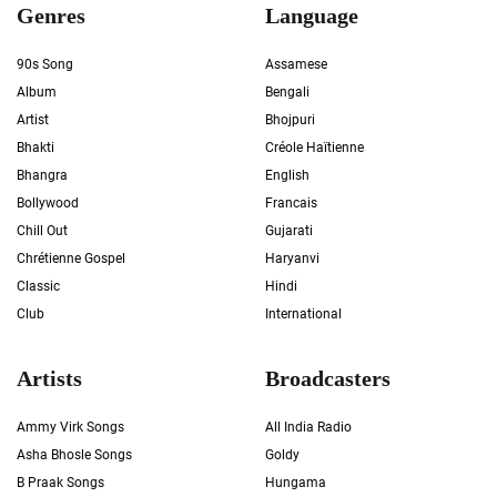
Genres
Language
90s Song
Assamese
Album
Bengali
Artist
Bhojpuri
Bhakti
Créole Haïtienne
Bhangra
English
Bollywood
Francais
Chill Out
Gujarati
Chrétienne Gospel
Haryanvi
Classic
Hindi
Club
International
Artists
Broadcasters
Ammy Virk Songs
All India Radio
Asha Bhosle Songs
Goldy
B Praak Songs
Hungama