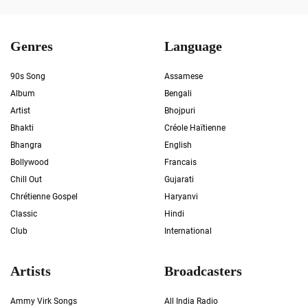
Genres
Language
90s Song
Assamese
Album
Bengali
Artist
Bhojpuri
Bhakti
Créole Haïtienne
Bhangra
English
Bollywood
Francais
Chill Out
Gujarati
Chrétienne Gospel
Haryanvi
Classic
Hindi
Club
International
Artists
Broadcasters
Ammy Virk Songs
All India Radio