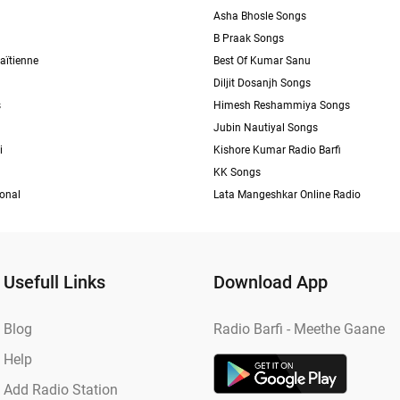
Asha Bhosle Songs
B Praak Songs
aïtienne
Best Of Kumar Sanu
Diljit Dosanjh Songs
s
Himesh Reshammiya Songs
Jubin Nautiyal Songs
i
Kishore Kumar Radio Barfi
KK Songs
ional
Lata Mangeshkar Online Radio
Usefull Links
Download App
Blog
Radio Barfi - Meethe Gaane
Help
Add Radio Station