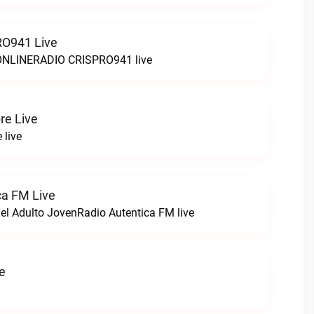
O941 Live
LINERADIO CRISPRO941 live
re Live
 live
ca FM Live
el Adulto JovenRadio Autentica FM live
ve