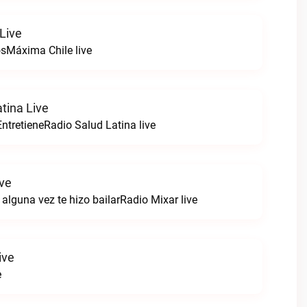
Live
sMáxima Chile live
tina Live
ntretieneRadio Salud Latina live
ive
alguna vez te hizo bailarRadio Mixar live
ive
e