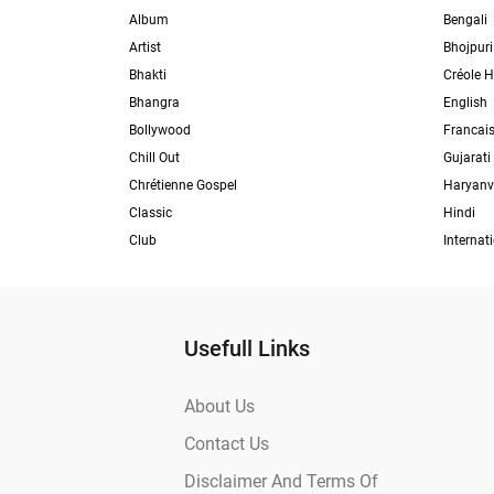
Album
Bengali
Artist
Bhojpuri
Bhakti
Créole H
Bhangra
English
Bollywood
Francai
Chill Out
Gujarati
Chrétienne Gospel
Haryanv
Classic
Hindi
Club
Internat
Usefull Links
About Us
Contact Us
Disclaimer And Terms Of