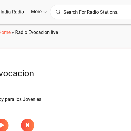
More
l India Radio
Home
»
Radio Evocacion live
vocacion
oy para los Joven es