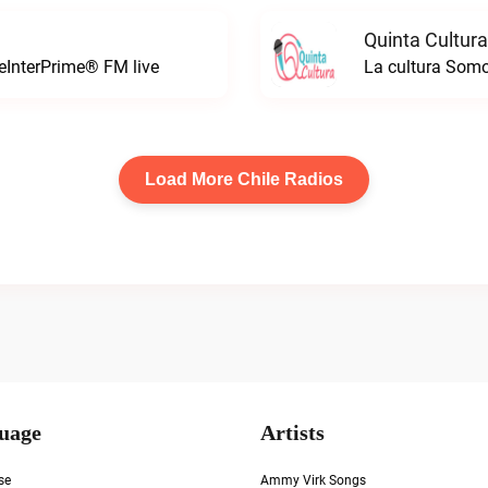
Quinta Cultura
leInterPrime® FM live
La cultura Somo
Load More Chile Radios
uage
Artists
se
Ammy Virk Songs