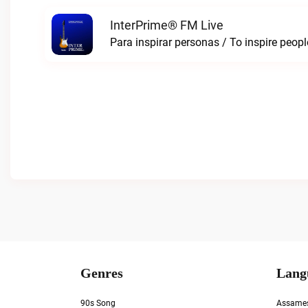
InterPrime® FM Live
Para inspirar personas / To inspire peop
Genres
Lang
90s Song
Assame