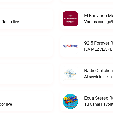
El Barranco M
 Radio live
Vamos contigo!E
92.5 Forever R
¡LA MEZCLA PER
Radio Católica
Al servicio de l
Ecua Stereo R
or live
Tu Canal Favori