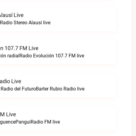
lausí Live
Radio Stereo Alausí live
ón 107.7 FM Live
ón radialRadio Evolución 107.7 FM live
adio Live
 Radio del FuturoBarter Rubio Radio live
FM Live
nguencePanguiRadio FM live