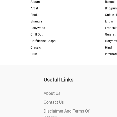
Album
Bengali
Artist
Bhojpuri
Bhakti
Créole H
Bhangra
English
Bollywood
Francai
Chill Out
Gujarati
Chrétienne Gospel
Haryanv
Classic
Hindi
Club
Internat
Usefull Links
About Us
Contact Us
Disclaimer And Terms Of