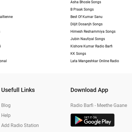
Asha Bhosle Songs
B Praak Songs
aïtienne
Best Of Kumar Sanu
Diljit Dosanjh Songs
s
Himesh Reshammiya Songs
Jubin Nautiyal Songs
i
Kishore Kumar Radio Barfi
KK Songs
ional
Lata Mangeshkar Online Radio
Usefull Links
Download App
Blog
Radio Barfi - Meethe Gaane
Help
Add Radio Station