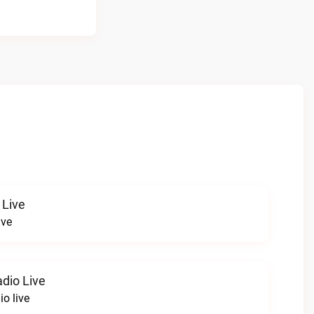
 Live
ive
dio Live
o live