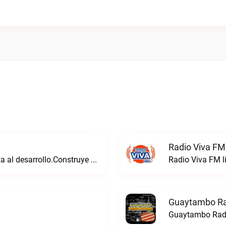
Radio Viva FM
Consolidamos un futuro sólido que aporta al desarrollo.Construye Radio live
Radio Viva FM l
Guaytambo Ra
Guaytambo Radi