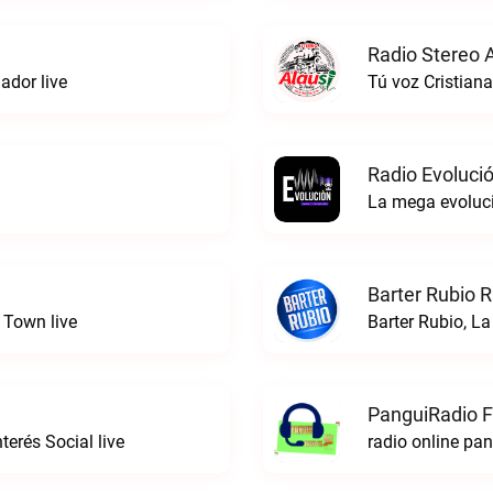
Radio Stereo A
dor live
Tú voz Cristiana
Radio Evoluci
La mega evoluci
Barter Rubio R
 Town live
Barter Rubio, La
PanguiRadio 
erés Social live
radio online pa