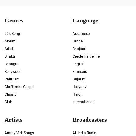
Genres
Language
90s Song
Assamese
Album
Bengali
Artist
Bhojpuri
Bhakti
Créole Haïtienne
Bhangra
English
Bollywood
Francais
Chill Out
Gujarati
Chrétienne Gospel
Haryanvi
Classic
Hindi
Club
International
Artists
Broadcasters
Ammy Virk Songs
All India Radio