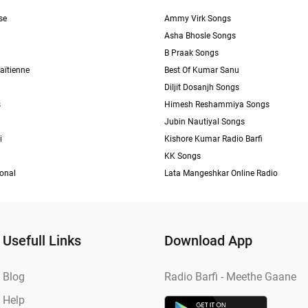
se
Ammy Virk Songs
Asha Bhosle Songs
B Praak Songs
aïtienne
Best Of Kumar Sanu
Diljit Dosanjh Songs
s
Himesh Reshammiya Songs
Jubin Nautiyal Songs
i
Kishore Kumar Radio Barfi
KK Songs
ional
Lata Mangeshkar Online Radio
Usefull Links
Download App
Blog
Radio Barfi - Meethe Gaane
Help