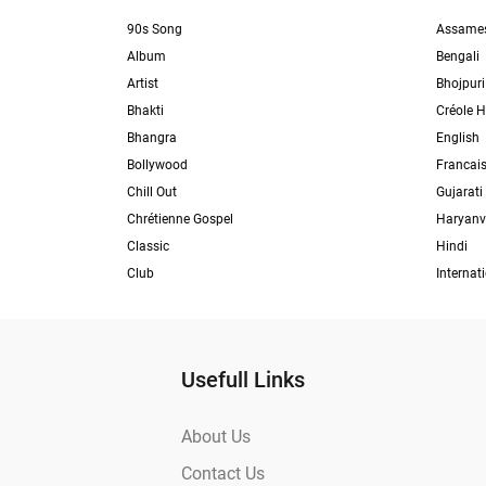
90s Song
Assame
Album
Bengali
Artist
Bhojpuri
Bhakti
Créole H
Bhangra
English
Bollywood
Francai
Chill Out
Gujarati
Chrétienne Gospel
Haryanv
Classic
Hindi
Club
Internat
Usefull Links
About Us
Contact Us