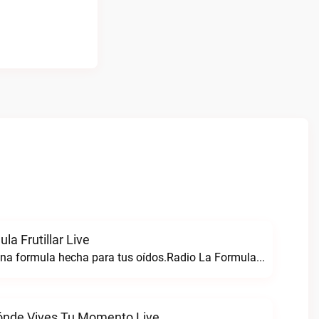
la Frutillar Live
Radio formula una formula hecha para tus oídos.Radio La Formula Frutillar live
ónde Vives Tu Momento Live