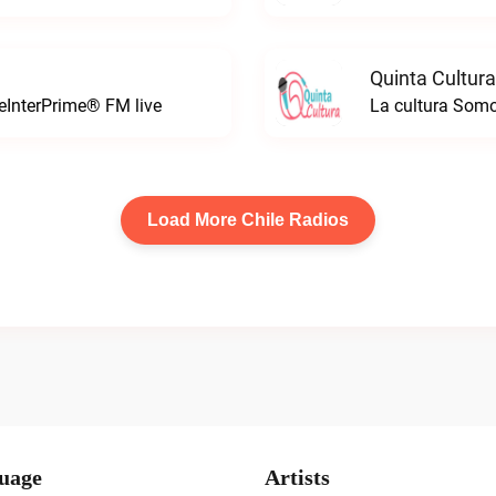
Quinta Cultura
leInterPrime® FM live
La cultura Somo
Load More Chile Radios
uage
Artists