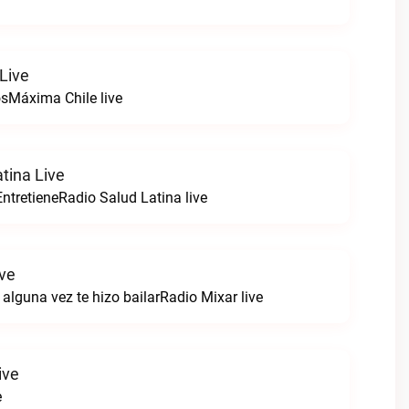
Live
sMáxima Chile live
tina Live
ntretieneRadio Salud Latina live
ive
alguna vez te hizo bailarRadio Mixar live
ive
e