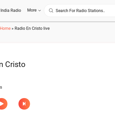
More
l India Radio
Home
»
Radio En Cristo live
n Cristo
as