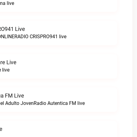
na live
O941 Live
LINERADIO CRISPRO941 live
re Live
 live
ca FM Live
el Adulto JovenRadio Autentica FM live
ve