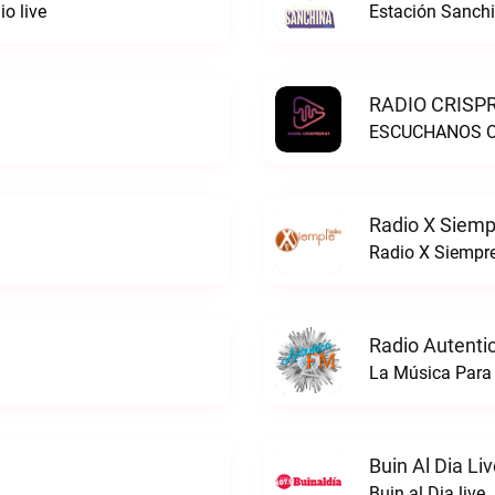
o live
Estación Sanchi
RADIO CRISPR
ESCUCHANOS ON
Radio X Siemp
Radio X Siempre
Radio Autenti
La Música Para 
Buin Al Dia Li
Buin al Dia live