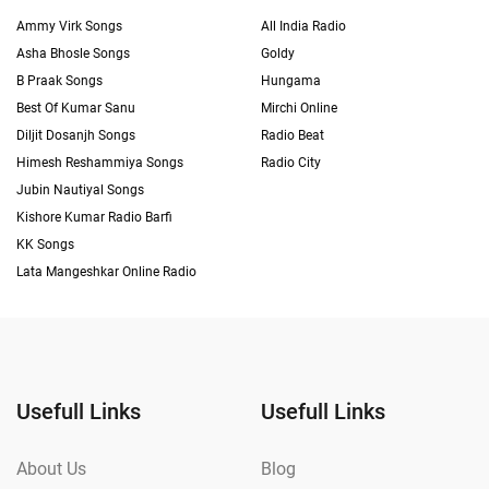
Ammy Virk Songs
All India Radio
Asha Bhosle Songs
Goldy
B Praak Songs
Hungama
Best Of Kumar Sanu
Mirchi Online
Diljit Dosanjh Songs
Radio Beat
Himesh Reshammiya Songs
Radio City
Jubin Nautiyal Songs
Kishore Kumar Radio Barfi
KK Songs
Lata Mangeshkar Online Radio
Usefull Links
Usefull Links
About Us
Blog