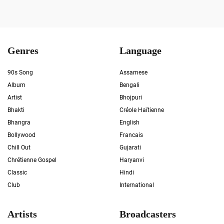
Genres
Language
90s Song
Assamese
Album
Bengali
Artist
Bhojpuri
Bhakti
Créole Haïtienne
Bhangra
English
Bollywood
Francais
Chill Out
Gujarati
Chrétienne Gospel
Haryanvi
Classic
Hindi
Club
International
Artists
Broadcasters