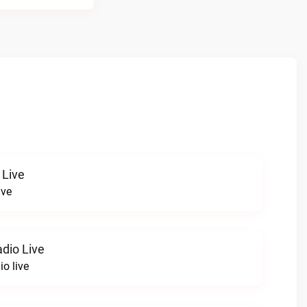
 Live
ive
dio Live
o live