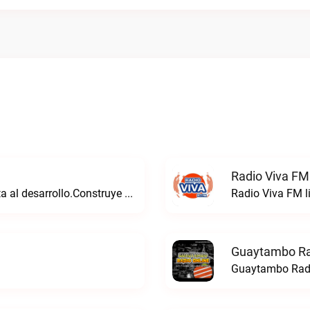
Radio Viva FM
Consolidamos un futuro sólido que aporta al desarrollo.Construye Radio live
Radio Viva FM l
Guaytambo Ra
Guaytambo Radi