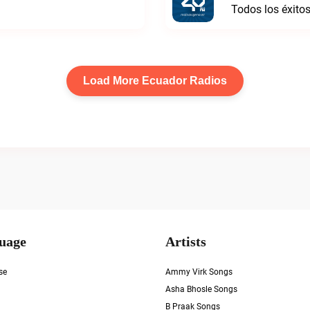
Todos los éxito
Load More Ecuador Radios
uage
Artists
se
Ammy Virk Songs
Asha Bhosle Songs
B Praak Songs