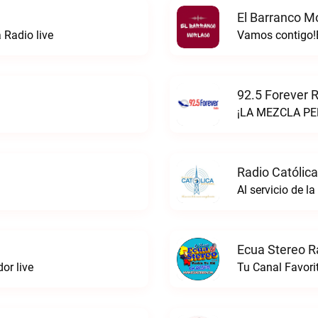
El Barranco M
 Radio live
Vamos contigo!E
92.5 Forever R
¡LA MEZCLA PER
Radio Católica
Al servicio de l
Ecua Stereo R
or live
Tu Canal Favori