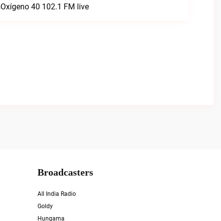
sOxígeno 40 102.1 FM live
Broadcasters
All India Radio
Goldy
Hungama