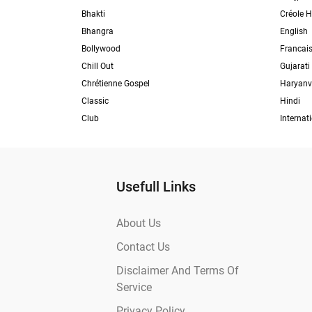
Bhakti
Créole H
Bhangra
English
Bollywood
Francai
Chill Out
Gujarati
Chrétienne Gospel
Haryanv
Classic
Hindi
Club
Internat
Usefull Links
About Us
Contact Us
Disclaimer And Terms Of
Service
Privacy Policy