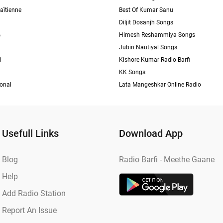
aïtienne
Best Of Kumar Sanu
Diljit Dosanjh Songs
s
Himesh Reshammiya Songs
Jubin Nautiyal Songs
i
Kishore Kumar Radio Barfi
KK Songs
ional
Lata Mangeshkar Online Radio
Usefull Links
Download App
Blog
Radio Barfi - Meethe Gaane
Help
Add Radio Station
Report An Issue