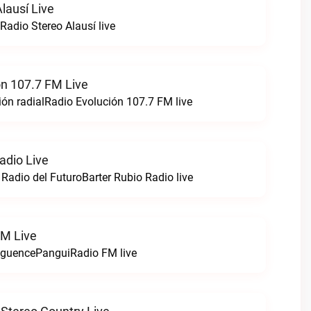
lausí Live
Radio Stereo Alausí live
ón 107.7 FM Live
ón radialRadio Evolución 107.7 FM live
adio Live
 Radio del FuturoBarter Rubio Radio live
FM Live
nguencePanguiRadio FM live