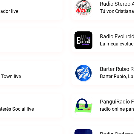
Radio Stereo A
dor live
Tú voz Cristiana
Radio Evoluci
La mega evoluci
Barter Rubio R
 Town live
Barter Rubio, La
PanguiRadio 
erés Social live
radio online pa