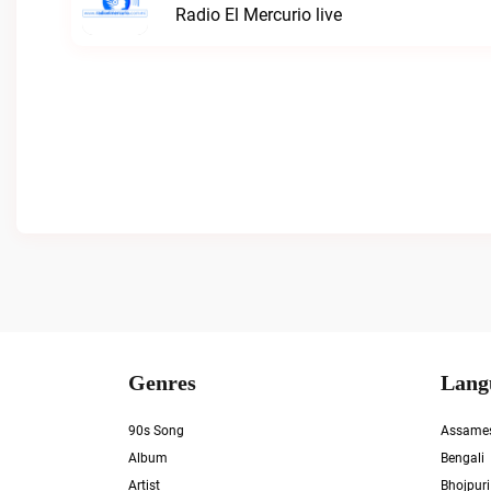
Radio El Mercurio live
Genres
Lang
90s Song
Assame
Album
Bengali
Artist
Bhojpuri