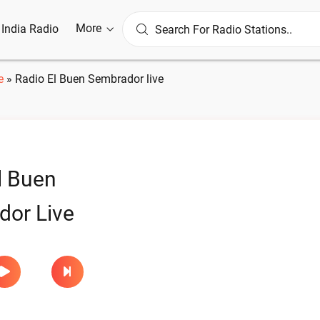
More
l India Radio
e
»
Radio El Buen Sembrador live
l Buen
or Live