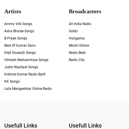
Artists
Broadcasters
Ammy Virk Songs
All India Radio
Asha Bhosle Songs
Goldy
B Praak Songs
Hungama
Best Of Kumar Sanu
Mirchi Online
Diljit Dosanjh Songs
Radio Beat
Himesh Reshammiya Songs
Radio City
Jubin Nautiyal Songs
Kishore Kumar Radio Barfi
KK Songs
Lata Mangeshkar Online Radio
Usefull Links
Usefull Links