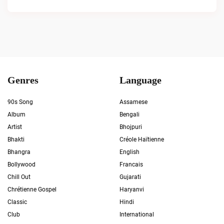
Genres
Language
90s Song
Assamese
Album
Bengali
Artist
Bhojpuri
Bhakti
Créole Haïtienne
Bhangra
English
Bollywood
Francais
Chill Out
Gujarati
Chrétienne Gospel
Haryanvi
Classic
Hindi
Club
International