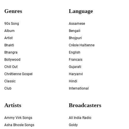
Genres
Language
90s Song
Assamese
Album
Bengali
Artist
Bhojpuri
Bhakti
Créole Haïtienne
Bhangra
English
Bollywood
Francais
Chill Out
Gujarati
Chrétienne Gospel
Haryanvi
Classic
Hindi
Club
International
Artists
Broadcasters
Ammy Virk Songs
All India Radio
Asha Bhosle Songs
Goldy