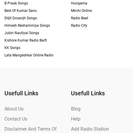
B Praak Songs
Hungama
Best Of Kumar Sanu
Mirchi Online
Diljit Dosanjh Songs
Radio Beat
Himesh Reshammiya Songs
Radio City
Jubin Nautiyal Songs
Kishore Kumar Radio Barfi
KK Songs
Lata Mangeshkar Online Radio
Usefull Links
Usefull Links
About Us
Blog
Contact Us
Help
Disclaimer And Terms Of
Add Radio Station