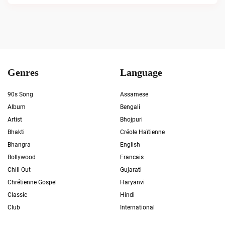
Genres
Language
90s Song
Assamese
Album
Bengali
Artist
Bhojpuri
Bhakti
Créole Haïtienne
Bhangra
English
Bollywood
Francais
Chill Out
Gujarati
Chrétienne Gospel
Haryanvi
Classic
Hindi
Club
International