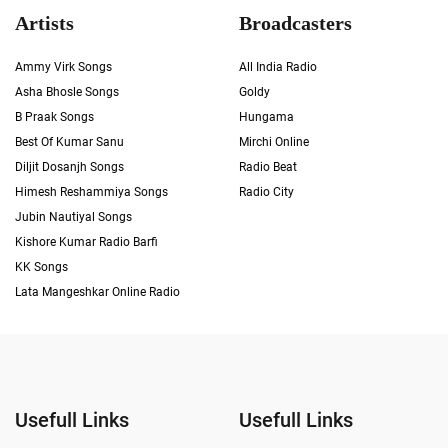
Artists
Broadcasters
Ammy Virk Songs
All India Radio
Asha Bhosle Songs
Goldy
B Praak Songs
Hungama
Best Of Kumar Sanu
Mirchi Online
Diljit Dosanjh Songs
Radio Beat
Himesh Reshammiya Songs
Radio City
Jubin Nautiyal Songs
Kishore Kumar Radio Barfi
KK Songs
Lata Mangeshkar Online Radio
Usefull Links
Usefull Links