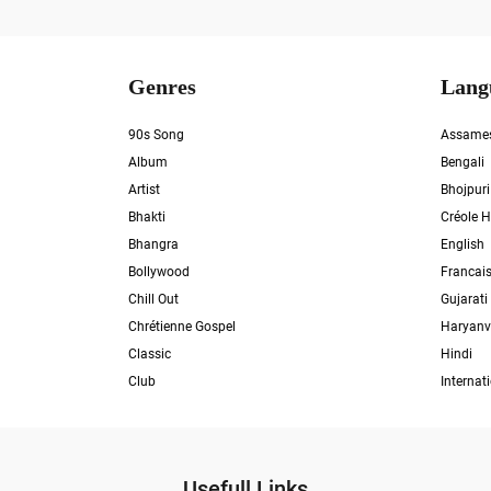
Genres
Lang
90s Song
Assame
Album
Bengali
Artist
Bhojpuri
Bhakti
Créole H
Bhangra
English
Bollywood
Francai
Chill Out
Gujarati
Chrétienne Gospel
Haryanv
Classic
Hindi
Club
Internat
Usefull Links