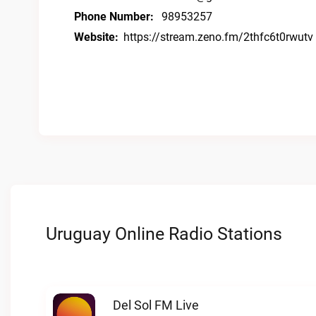
Phone Number:
98953257
Website:
https://stream.zeno.fm/2thfc6t0rwutv
Uruguay Online Radio Stations
Del Sol FM Live