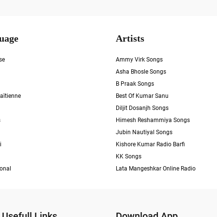
uage
Artists
se
Ammy Virk Songs
Asha Bhosle Songs
B Praak Songs
aïtienne
Best Of Kumar Sanu
Diljit Dosanjh Songs
s
Himesh Reshammiya Songs
Jubin Nautiyal Songs
i
Kishore Kumar Radio Barfi
KK Songs
ional
Lata Mangeshkar Online Radio
Usefull Links
Download App