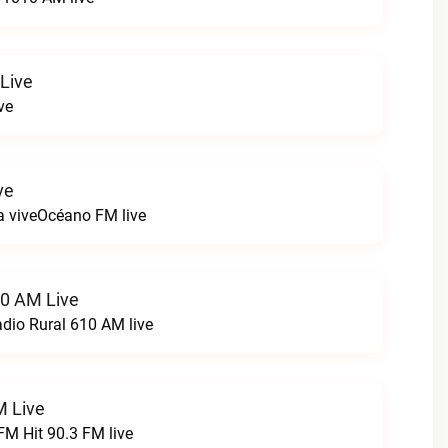
 Live
ve
ve
a viveOcéano FM live
10 AM Live
dio Rural 610 AM live
M Live
M Hit 90.3 FM live