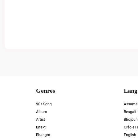
Genres
Lang
90s Song
Assame
Album
Bengali
Artist
Bhojpuri
Bhakti
Créole H
Bhangra
English