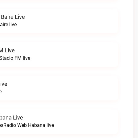
 Baire Live
aire live
M Live
tacio FM live
ive
e
bana Live
osRadio Web Habana live