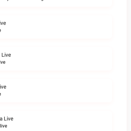
ive
e
 Live
ive
ive
e
a Live
live