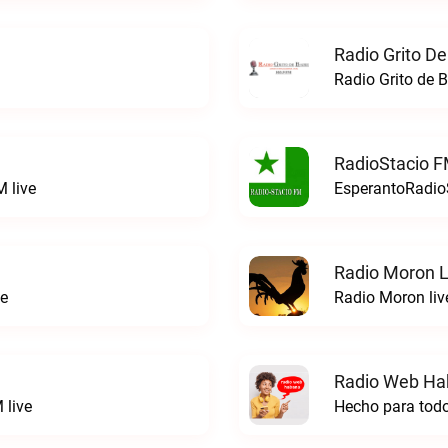
Radio Grito De
Radio Grito de B
RadioStacio F
 live
EsperantoRadioS
Radio Moron L
ve
Radio Moron liv
Radio Web Ha
 live
Hecho para tod