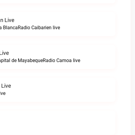
n Live
la BlancaRadio Caibarien live
Live
apital de MayabequeRadio Camoa live
 Live
ive