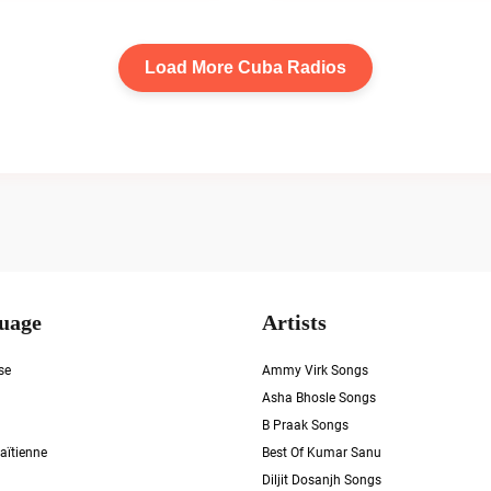
Load More Cuba Radios
uage
Artists
se
Ammy Virk Songs
Asha Bhosle Songs
B Praak Songs
aïtienne
Best Of Kumar Sanu
Diljit Dosanjh Songs