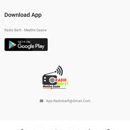
Download App
Radio Barfi - Meethe Gaane
App.radiobarfi@gmail.com