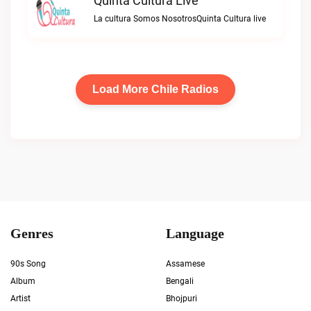
Quinta Cultura Live
La cultura Somos NosotrosQuinta Cultura live
Load More Chile Radios
Genres
Language
90s Song
Assamese
Album
Bengali
Artist
Bhojpuri