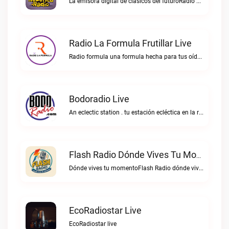
La emisora digital de clásicos del futuroRadio Robotica live
Radio La Formula Frutillar Live
Radio formula una formula hecha para tus oídos.Radio La Formula Frutillar live
Bodoradio Live
An eclectic station . tu estación ecléctica en la red."Bodoradio live
Flash Radio Dónde Vives Tu Momento Live
Dónde vives tu momentoFlash Radio dónde vives tu momento live
EcoRadiostar Live
EcoRadiostar live