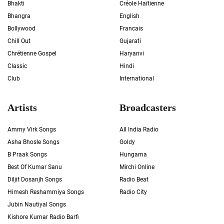
Bhakti
Créole Haïtienne
Bhangra
English
Bollywood
Francais
Chill Out
Gujarati
Chrétienne Gospel
Haryanvi
Classic
Hindi
Club
International
Artists
Broadcasters
Ammy Virk Songs
All India Radio
Asha Bhosle Songs
Goldy
B Praak Songs
Hungama
Best Of Kumar Sanu
Mirchi Online
Diljit Dosanjh Songs
Radio Beat
Himesh Reshammiya Songs
Radio City
Jubin Nautiyal Songs
Kishore Kumar Radio Barfi